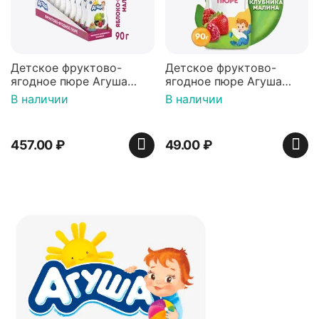
Детское фруктово-
Детское фруктово-
ягодное пюре Агуша
ягодное пюре Агуша
Яблоко-ежевика-
Яблоко-клубника-
В наличии
В наличии
малина, с 5 месяцев,
малина, с 6 месяцев, 90г
90г, Х10
457.00
₽
49.00
₽