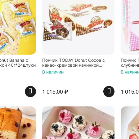
nut Banana с
Пончик TODAY Donut Cocoa с
Пончик 
кой 40г*24штуки
какао-кремовой начинкой
клубнич
40г*24штуки
40г*24ш
В наличии
В налич
1 015.00
₽
1 015.0