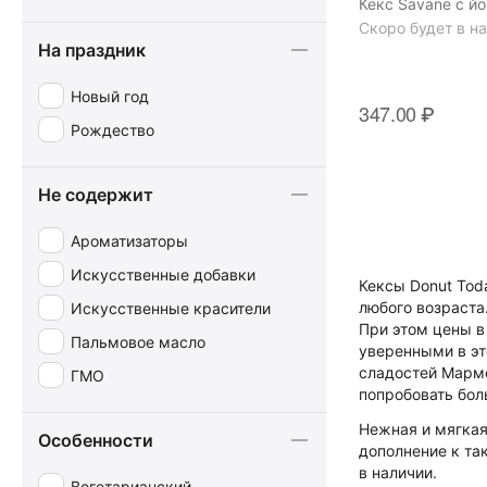
Кекс Savane с йо
Скоро будет в н
На праздник
Новый год
347.00
₽
Рождество
Не содержит
Ароматизаторы
Искусственные добавки
Кексы Donut Tod
любого возраста
Искусственные красители
При этом цены в
Пальмовое масло
уверенными в эт
сладостей Марме
ГМО
попробовать бо
Нежная и мягкая
Особенности
дополнение к та
в наличии.
Вегетарианский