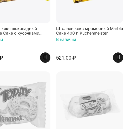
 кекс шоколадный
Штоллен кекс мраморный Marble
te Cake с кусочками
Cake 400 г, Kuchenmeister
 400 г, KuchenMeister
ии
В наличии
₽
521.00
₽