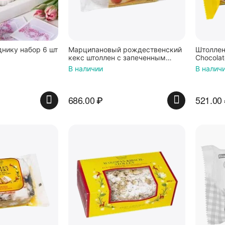
днику набор 6 шт
Марципановый рождественский
Штоллен
кекс штоллен с запеченным
Chocola
яблоком 500г, KuchenMeister
шоколада
В наличии
В налич
686.00
₽
521.00