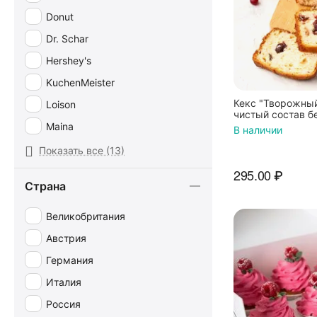
Donut
Dr. Schar
Hershey's
KuchenMeister
Кекс "Творожный
Loison
чистый состав б
VQ формула, 300
Maina
В наличии
Milka
Показать все (13)
Vergani
295.00
₽
Страна
Хлебный спас
Великобритания
Австрия
Германия
Италия
Россия