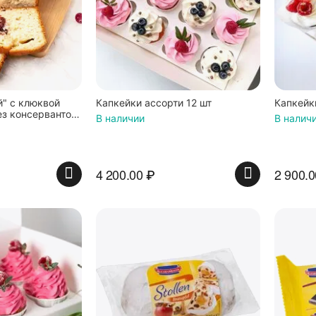
" с клюквой
Капкейки ассорти 12 шт
Капкейк
ез консервантов
В наличии
В налич
 гр.
4 200.00
₽
2 900.0