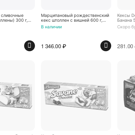
 сливочные
Марципановый рождественский
Кексы D
ллены) 300 г,
кекс штоллен с вишней 600 г,
Банана 5
KuchenMeister
В наличии
Скоро б
1 346.00
₽
281.00