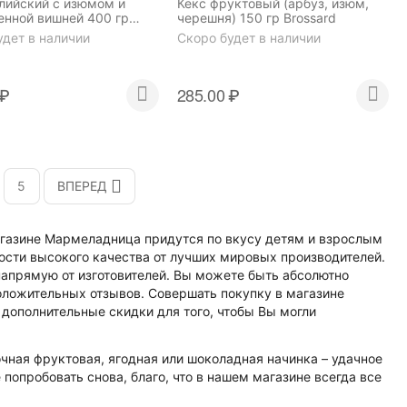
глийский с изюмом и
Кекс фруктовый (арбуз, изюм,
енной вишней 400 гр
черешня) 150 гр Brossard
удет в наличии
Скоро будет в наличии
₽
285.00
₽
5
ВПЕРЕД
магазине Мармеладница придутся по вкусу детям и взрослым
ости высокого качества от лучших мировых производителей.
напрямую от изготовителей. Вы можете быть абсолютно
положительных отзывов. Совершать покупку в магазине
дополнительные скидки для того, чтобы Вы могли
очная фруктовая, ягодная или шоколадная начинка – удачное
попробовать снова, благо, что в нашем магазине всегда все