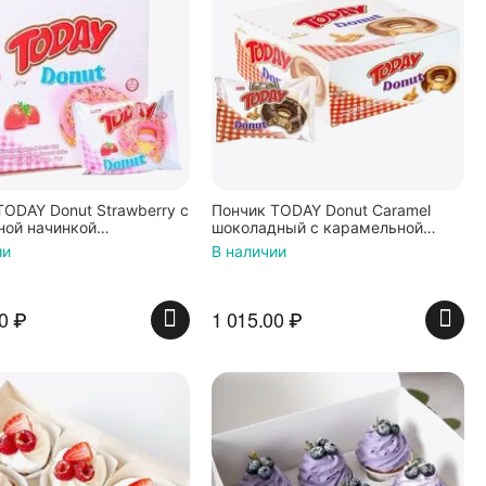
TODAY Donut Strawberry с
Пончик TODAY Donut Caramel
ной начинкой
шоколадный с карамельной
туки
начинкой 40г*24штуки
ии
В наличии
0
₽
1 015.00
₽