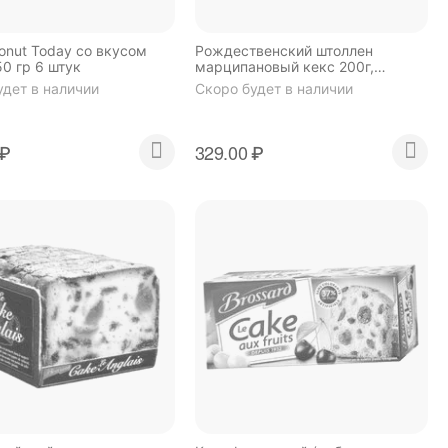
onut Today со вкусом
Рождественский штоллен
0 гр 6 штук
марципановый кекс 200г,
KUCHENMEISTER
удет в наличии
Скоро будет в наличии
₽
329.00
₽