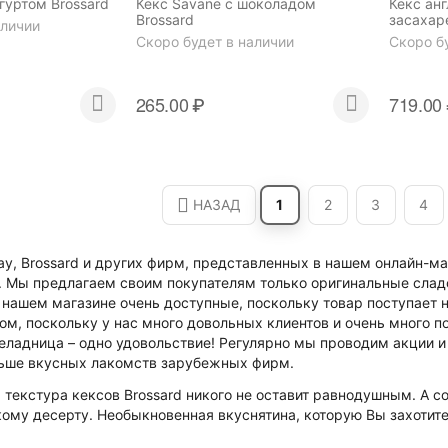
гуртом Brossard
Кекс Savane с шоколадом
Кекс ан
Brossard
засахар
аличии
Brossard
Скоро будет в наличии
Скоро б
265.00
₽
719.00
НАЗАД
1
2
3
4
ay, Brossard и других фирм, представленных в нашем онлайн-
. Мы предлагаем своим покупателям только оригинальные слад
 нашем магазине очень доступные, поскольку товар поступает 
ом, поскольку у нас много довольных клиентов и очень много 
ладница – одно удовольствие! Регулярно мы проводим акции и 
льше вкусных лакомств зарубежных фирм.
 текстура кексов Brossard никого не оставит равнодушным. А с
кому десерту. Необыкновенная вкуснятина, которую Вы захотите 