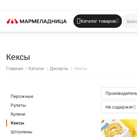
Каталог товаров
Кексы
Главная
Каталог
Десерты
Кексы
/
/
/
Производитель
Пирожные
Рулеты
Не содержит
Куличи
Кексы
Штоллены