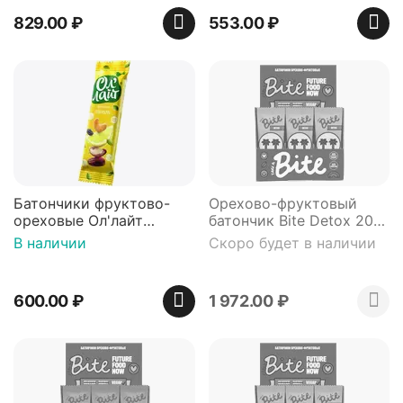
829.00
₽
553.00
₽
Батончики фруктово-
Орехово-фруктовый
ореховые Ол'лайт
батончик Bite Detox 20
Лимонный, 30 г х 25 шт
штук*45 гр.
В наличии
Скоро будет в наличии
600.00
₽
1 972.00
₽