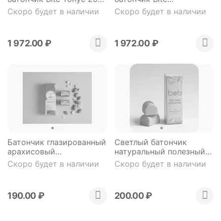
штук*45 гр.
Иммунитет 20 штук*45
Скоро будет в наличии
Скоро будет в наличии
гр.
1 972.00
₽
1 972.00
₽
Батончик глазированный
Светлый батончик
арахисовый
натуральный полезный 2
натуральный полезный
шт 50гр
Скоро будет в наличии
Скоро будет в наличии
веган без сахара без сои
без молока 49гр
190.00
₽
200.00
₽