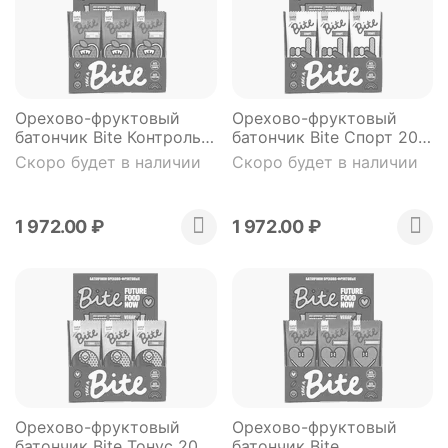
Орехово-фруктовый
Орехово-фруктовый
батончик Bite Контроль
батончик Bite Спорт 20
веса 20 штук*45 гр.
штук*45 гр.
Скоро будет в наличии
Скоро будет в наличии
1 972.00
₽
1 972.00
₽
Орехово-фруктовый
Орехово-фруктовый
батончик Bite Тонус 20
батончик Bite