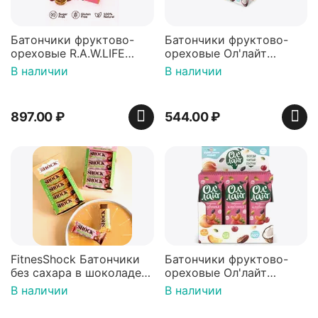
Батончики фруктово-
Батончики фруктово-
ореховые R.A.W.LIFE
ореховые Ол'лайт
ассорти, без сахара, 500
инжирный, 30 г х 25 шт
В наличии
В наличии
г
897.00
₽
544.00
₽
FitnesShock Батончики
Батончики фруктово-
без сахара в шоколаде
ореховые Ол'лайт
фруктово-ореховые,
клубничный, 30 г х 25 шт
В наличии
В наличии
Набор 2 вкуса, 12 шт