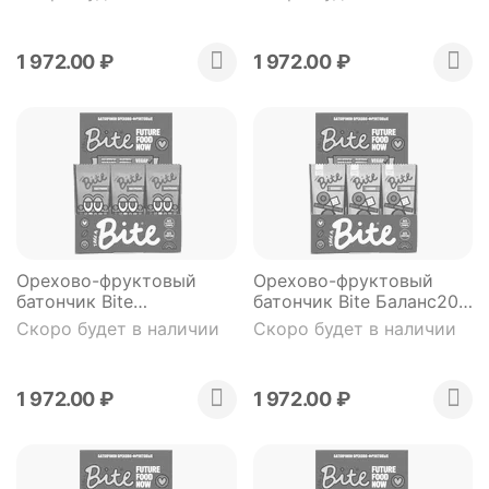
1 972.00
₽
1 972.00
₽
Орехово-фруктовый
Орехово-фруктовый
батончик Bite
батончик Bite Баланс20
Настроение 20 штук*45
штук*45 гр.
Скоро будет в наличии
Скоро будет в наличии
гр.
1 972.00
₽
1 972.00
₽