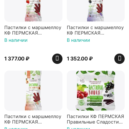
Пастилки с маршмеллоу
Пастилки с маршмеллоу
КФ ПЕРМСКАЯ
КФ ПЕРМСКАЯ
Правильные сладости
Правильные сладости
В наличии
В наличии
Спелая клубника, 55 г -
Лесные ягоды, 55 г - 10
10 шт.
шт.
1 377.00
₽
1 352.00
₽
Пастилки с маршмеллоу
Пастилки КФ ПЕРМСКАЯ
КФ ПЕРМСКАЯ
Правильные Сладости
Правильные сладости
Вишня и смородина, 70 г
В наличии
В наличии