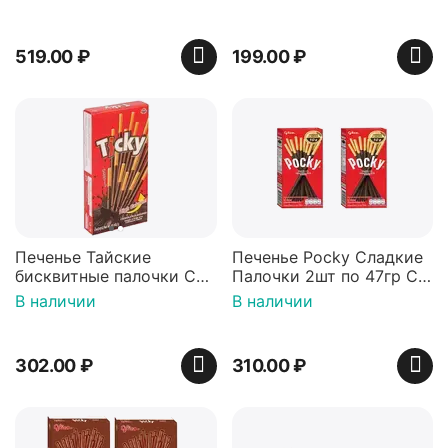
Поки Таиланд
519.00
₽
199.00
₽
Печенье Тайские
Печенье Pocky Сладкие
бисквитные палочки С
Палочки 2шт по 47гр Со
ШОКОЛАДНЫМ КРЕМОМ
Вкусом Шоколада
В наличии
В наличии
Ticky, Unifirms, 40г
302.00
₽
310.00
₽