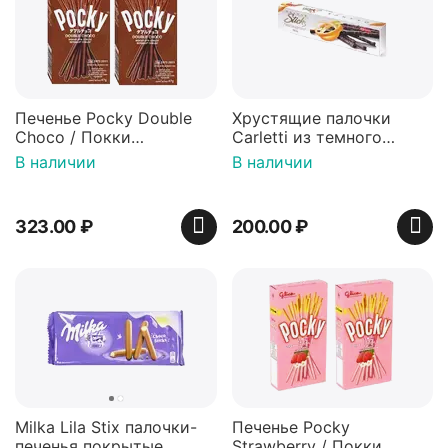
Печенье Pocky Double
Хрустящие палочки
Choco / Покки
Carletti из темного
шоколадные палочки со
шоколада со вкусом
В наличии
В наличии
вкусом Двойной
апельсина, 75г
шоколад 47 гр 2 шт
323.00
₽
200.00
₽
Milka Lila Stix палочки-
Печенье Pocky
печенья покрытые
Strawberry / Покки