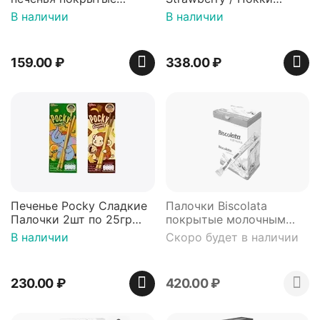
молочным шоколадом,
шоколадные палочки со
В наличии
В наличии
112 г
вкусом Клубника 45 гр 2
шт
159.00
₽
338.00
₽
Печенье Pocky Сладкие
Палочки Biscolata
Палочки 2шт по 25гр
покрытые молочным
Набор Банан и Манго
шоколадом с кокосовой
В наличии
Скоро будет в наличии
стружкой 32 г 6 штук
230.00
₽
420.00
₽