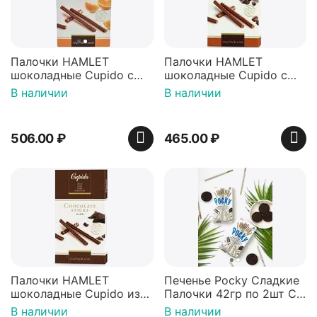
Палочки HAMLET
Палочки HAMLET
шоколадные Cupido с
шоколадные Cupido с
апельсином 125г
кофе 125г
В наличии
В наличии
506.00
₽
465.00
₽
Палочки HAMLET
Печенье Pocky Сладкие
шоколадные Cupido из
Палочки 42гр по 2шт Со
темного шоколада 125г
Вкусом Орео / Печенье
В наличии
В наличии