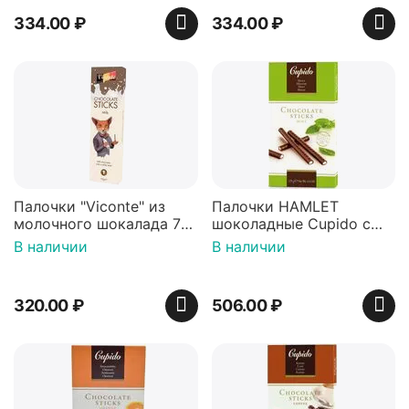
334.00
₽
334.00
₽
Палочки "Viconte" из
Палочки HAMLET
молочного шокалада 75г
шоколадные Cupido с
(Нидерланды)
мятой 125г
В наличии
В наличии
320.00
₽
506.00
₽