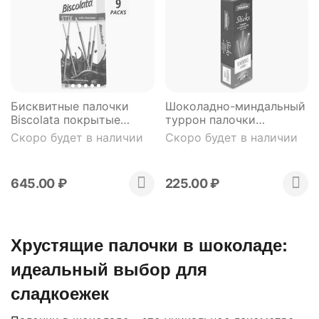
Бисквитные палочки
Шоколадно-миндальный
Biscolata покрытые
туррон палочки
молочным шоколадом
Delaviuda 120 г
Скоро будет в наличии
Скоро будет в наличии
40 гр. 9 штук
645.00
₽
225.00
₽
Хрустящие палочки в шоколаде:
идеальный выбор для
сладкоежек