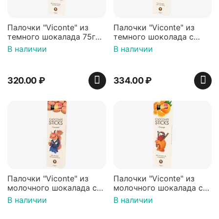
Палочки "Viconte" из
Палочки "Viconte" из
темного шокалада 75г
темного шоколада с
(Нидерланды)
начинкой со вкусом
В наличии
В наличии
мяты 75г (Нидерланды)
320.00
₽
334.00
₽
Палочки "Viconte" из
Палочки "Viconte" из
молочного шокалада со
молочного шокалада со
вкусом карамели 75г
вкусом апельсина 75г
В наличии
В наличии
(Нидерланды)
(Нидерланды)