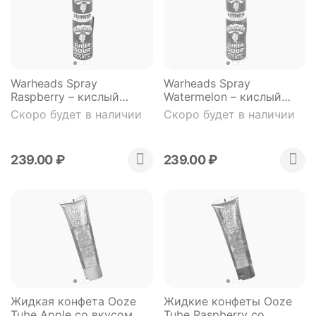
Warheads Spray
Warheads Spray
Raspberry – кислый
Watermelon – кислый
конфетный спрей со
конфетный спрей со
Скоро будет в наличии
Скоро будет в наличии
вкусом ежевики
вкусом арбуза
239.00
₽
239.00
₽
Жидкая конфета Ooze
Жидкие конфеты Ooze
Tube Apple со вкусом
Tube Raspberry со