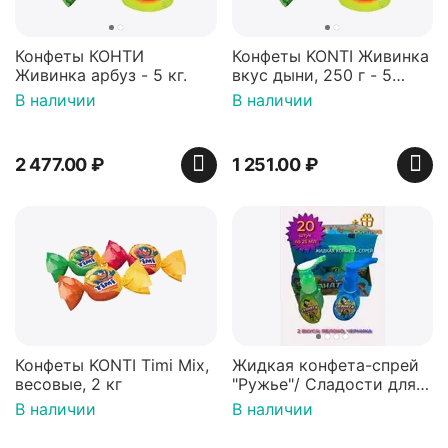
Конфеты КОНТИ
Конфеты KONTI Живинка
Живинка арбуз - 5 кг.
вкус дыни, 250 г - 5
упаковок
В наличии
В наличии
2 477.00
₽
1 251.00
₽
Конфеты KONTI Timi Mix,
Жидкая конфета-спрей
весовые, 2 кг
"Ружье"/ Сладости для
детей/Негазированный
В наличии
В наличии
напиток, блок 30шт. по
16 мл