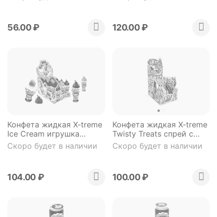
горчица
Динозавр
56.00
₽
120.00
₽
Конфета жидкая X-treme
Конфета жидкая X-treme
Ice Cream игрушка
Twisty Treats спрей с
мороженое
кислым порошком 16,5
Скоро будет в наличии
Скоро будет в наличии
гр
104.00
₽
100.00
₽