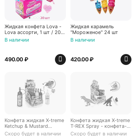
Жидкая конфета Lova -
Жидкая карамель
Lova ассорти, 1 шт / 20
"Мороженое" 24 шт
гр, блок / 30шт, Канди
В наличии
В наличии
Клаб жидкая карамель
490.00
₽
420.00
₽
Конфета жидкая X-treme
Конфета жидкая X-treme
Ketchup & Mustard
T-REX Spray - конфета-
игрушка кетчуп и
спрей с игрушкой
Скоро будет в наличии
Скоро будет в наличии