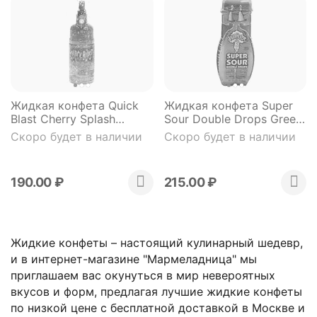
Жидкая конфета Quick
Жидкая конфета Super
Blast Cherry Splash
Sour Double Drops Green
всплеск вишни 58 гр
Aple & Blue Raspberry
Скоро будет в наличии
Скоро будет в наличии
яблоко ежевика 30 мл
190.00
₽
215.00
₽
Жидкие конфеты – настоящий кулинарный шедевр,
и в интернет-магазине "Мармеладница" мы
приглашаем вас окунуться в мир невероятных
вкусов и форм, предлагая лучшие жидкие конфеты
по низкой цене с бесплатной доставкой в Москве и