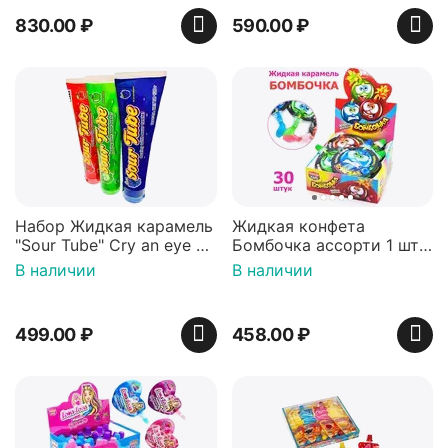
830.00
₽
590.00
₽
Набор Жидкая карамель
Жидкая конфета
"Sour Tube" Cry an eye в
Бомбочка ассорти 1 шт /
тюбике со вкусом
20 гр, блок / 30шт, Канди
В наличии
В наличии
малины, вишни и яблока
Клаб, жидкая карамель
3 шт
499.00
₽
458.00
₽