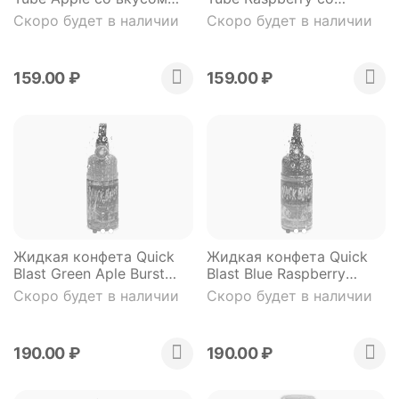
яблока
вкусом ежевики
Скоро будет в наличии
Скоро будет в наличии
159.00
₽
159.00
₽
Жидкая конфета Quick
Жидкая конфета Quick
Blast Green Aple Burst
Blast Blue Raspberry
разрывное яблоко 58 гр
мощь ежевики 58 гр
Скоро будет в наличии
Скоро будет в наличии
190.00
₽
190.00
₽