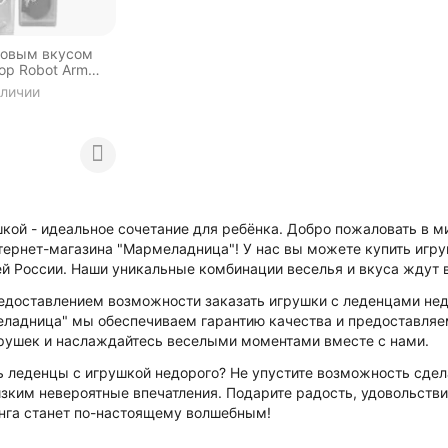
товым вкусом
op Robot Arm
аличии
кой - идеальное сочетание для ребёнка. Добро пожаловать в м
тернет-магазина "Мармеладница"! У нас вы можете купить игру
ей России. Наши уникальные комбинации веселья и вкуса ждут 
доставлением возможности заказать игрушки с леденцами недо
ладница" мы обеспечиваем гарантию качества и предоставляем
рушек и наслаждайтесь веселыми моментами вместе с нами.
ь леденцы с игрушкой недорого? Не упустите возможность сдел
изким невероятные впечатления. Подарите радость, удовольств
нга станет по-настоящему волшебным!