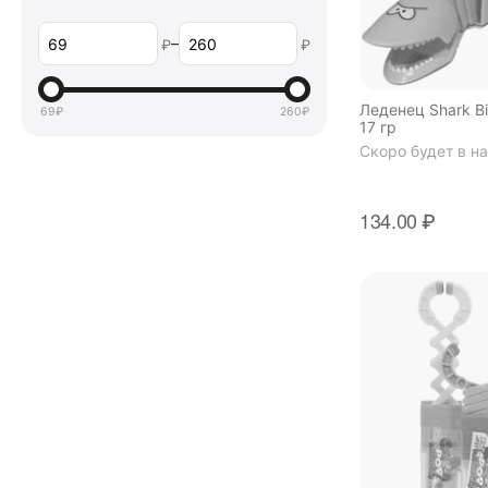
–
₽
₽
Леденец Shark Bit
69
₽
260
₽
17 гр
Скоро будет в н
134.00
₽