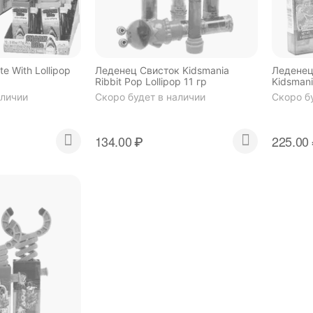
e With Lollipop
Леденец Свисток Kidsmania
Леденец
Ribbit Pop Lollipop 11 гр
Kidsman
Lollipop 
аличии
Скоро будет в наличии
Скоро б
134.00
₽
225.00