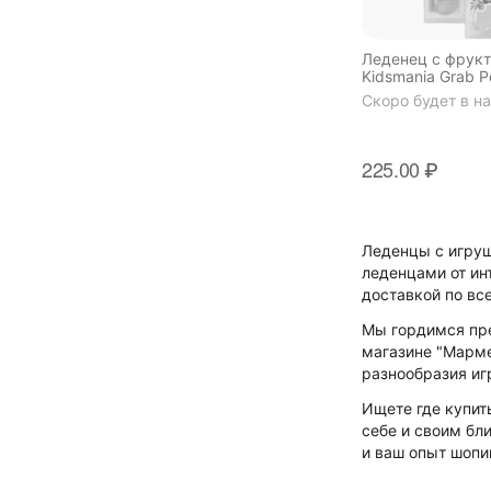
Леденец с фрук
Kidsmania Grab P
Lollipops 17 гр
Скоро будет в н
225.00
₽
Леденцы с игруш
леденцами от ин
доставкой по вс
Мы гордимся пре
магазине "Марме
разнообразия иг
Ищете где купит
себе и своим бл
и ваш опыт шопи