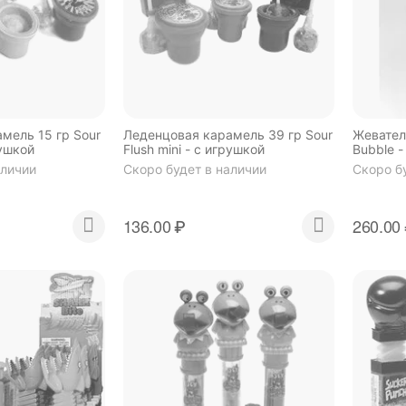
мель 15 гр Sour
Леденцовая карамель 39 гр Sour
Жевател
рушкой
Flush mini - с игрушкой
Bubble -
жвачко
аличии
Скоро будет в наличии
Скоро б
136.00
₽
260.00