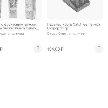
 с фруктовым вкусом
Леденец Pop & Catch Game with
ia Sucker Punch Candy
Lollipop 11 гр
12 гр
удет в наличии
Скоро будет в наличии
₽
134.00
₽