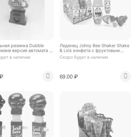
ьная резинка Dubble
Леденец Johny Bee Shaker Shake
 мини версия автомата с
& Lick конфета с фруктовым
й
вкусом и пудрой 35 гр
удет в наличии
Скоро будет в наличии
₽
69.00
₽