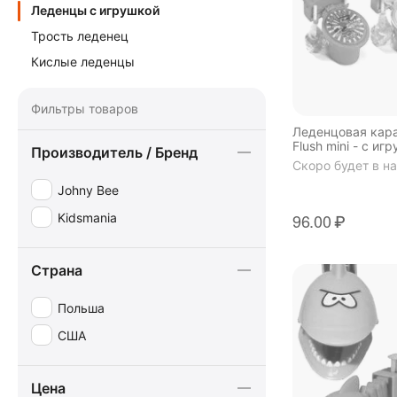
Леденцы с игрушкой
Трость леденец
Кислые леденцы
Фильтры товаров
Леденцовая кара
Flush mini - с иг
Производитель / Бренд
Скоро будет в н
Johny Bee
96.00
₽
Kidsmania
Страна
Польша
США
Цена