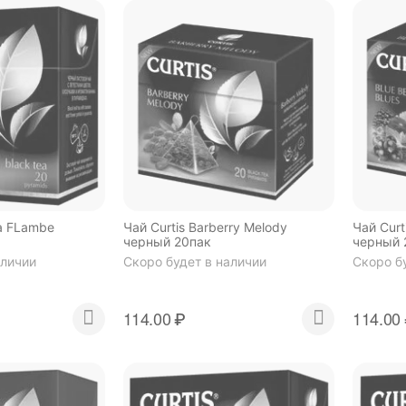
na FLambe
Чай Curtis Barberry Melody
Чай Curti
черный 20пак
черный 
аличии
Скоро будет в наличии
Скоро б
114.00
₽
114.00