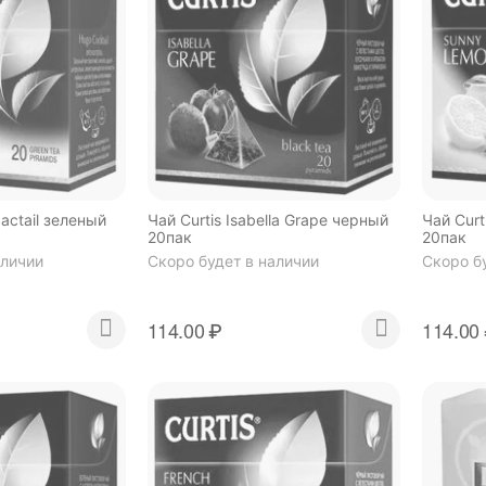
cactail зеленый
Чай Curtis Isabella Grape черный
Чай Cur
20пак
20пак
аличии
Скоро будет в наличии
Скоро б
114.00
₽
114.00