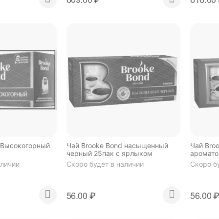
 Высокогорный
Чай Brooke Bond насыщенный
Чай Bro
черный 25пак с ярлыком
аромато
ярлыко
аличии
Скоро будет в наличии
Скоро б
56.00
₽
56.00