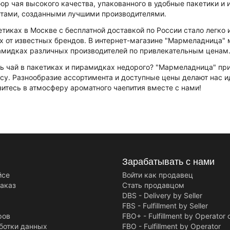
ор чая высокого качества, упакованного в удобные пакетики 
атами, созданными лучшими производителями.
кетиках в Москве с бесплатной доставкой по России стало легко
х от известных брендов. В интернет-магазине "Мармеладница"
амидках различных производителей по привлекательным ценам
ть чай в пакетиках и пирамидках недорого? "Мармеладница" при
усу. Разнообразие ассортимента и доступные цены делают нас
зитесь в атмосферу ароматного чаепития вместе с нами!
Зарабатывать с нами
йсе
Войти как продавец
заказ
Стать продавцом
DBS - Delivery by Seller
FBS - Fulfillment by Seller
ров
FBO+ - Fulfillment by Operator 
ботки данных
FBO - Fulfillment by Operator