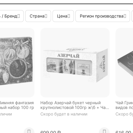
 / Бренд
Страна
Цена
Регион производства
Зимняя фантазия
Набор Азерчай букет черный
Чай Гри
ый набор 100 гр
крупнолистовой 100гр ж\б + Чай
видов по
Азерчай черный экстра 100гр ж/
аличии
Скоро будет в наличии
Скоро б
б Кубань-Ти
609.00
₽
616.00