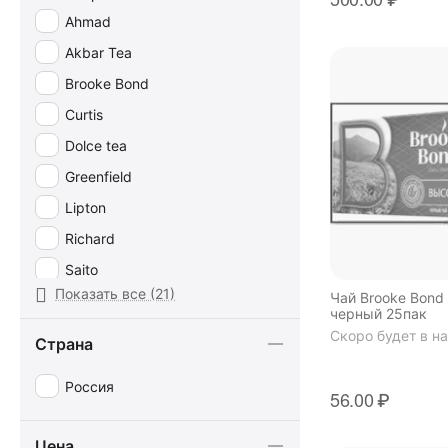
Ahmad
Akbar Tea
Brooke Bond
Curtis
Dolce tea
Greenfield
Lipton
Richard
Saito
Показать все (21)
Чай Brooke Bond
Terns
черный 25пак
Tess
Скоро будет в н
Страна
Бодрость
Россия
Вятский чай
56.00
₽
Иван-чай
Цена