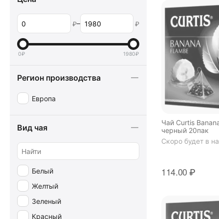
Краснодарский с 1901 года
Лисма
–
₽
₽
Майский
Народное здоровье
0
₽
1980
₽
Принцесса Нури
Регион производства
Азерчай
Европа
Чай Curtis Bana
Вид чая
черный 20пак
Скоро будет в н
114.00
₽
Белый
Желтый
Зеленый
Красный