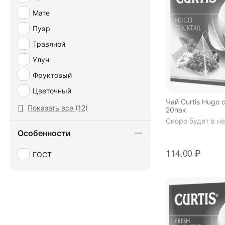
Мате
Пуэр
Травяной
Улун
Фруктовый
Цветочный
Чай Curtis Hugo 
Черный
Показать все (12)
20пак
Скоро будет в н
Ягодный
Особенности
114.00
₽
ГОСТ