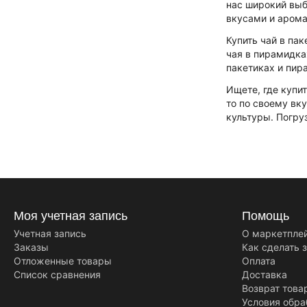
нас широкий выб
вкусами и аром
Купить чай в па
чая в пирамидка
пакетиках и пир
Ищете, где купи
то по своему вк
культуры. Погру
Моя учетная запись
Помощь
Учетная запись
О маркетпле
Заказы
Как сделать 
Отложенные товары
Оплата
Список сравнения
Доставка
Возврат това
Условия обра