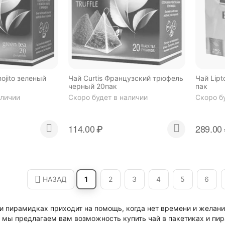
mojito зеленый
Чай Curtis Французский трюфель
Чай Lipt
черный 20пак
пак
аличии
Скоро будет в наличии
Скоро б
114.00
₽
289.00
НАЗАД
1
2
3
4
5
6
 и пирамидках приходит на помощь, когда нет времени и желани
мы предлагаем вам возможность купить чай в пакетиках и пира