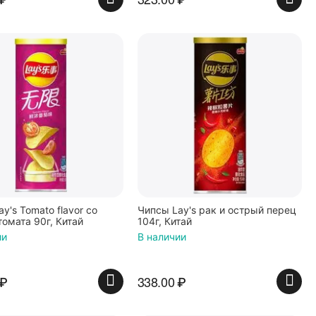
y's Tomato flavor со
Чипсы Lay's рак и острый перец
омата 90г, Китай
104г, Китай
ии
В наличии
₽
338.00
₽