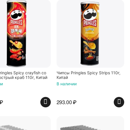
ingles Spicy crayfish со
Чипсы Pringles Spicy Strips 110г,
острый краб 110г, Китай
Китай
ии
В наличии
₽
293.00
₽