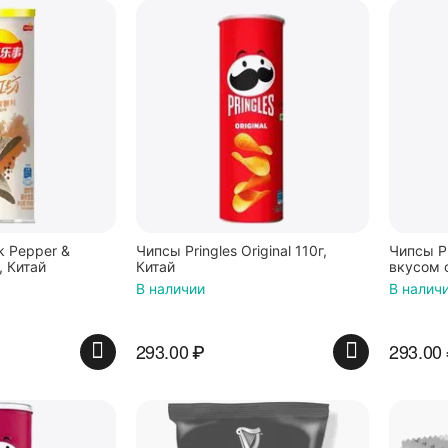
k Pepper &
Чипсы Pringles Original 110г,
Чипсы Pr
г, Китай
Китай
вкусом 
В наличии
В налич
293.00
₽
293.00