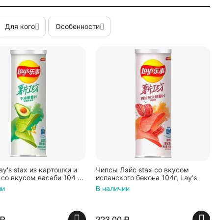
Для кого
Особенности
y's stax из картошки и
Чипсы Лэйс stax со вкусом
со вкусом васаби 104 г,
испанского бекона 104г, Lay's
ии
В наличии
₽
323.00
₽