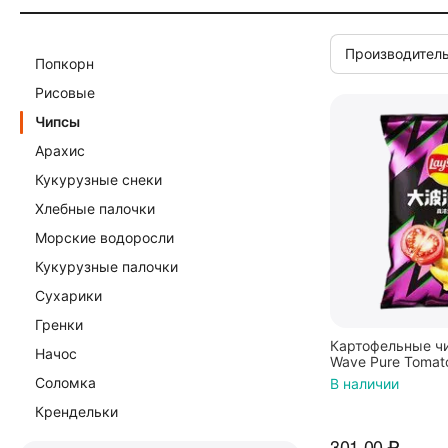
Производитель
Попкорн
Рисовые
Чипсы
Арахис
Кукурузные снеки
Хлебные палочки
Морские водоросли
Кукурузные палочки
Сухарики
Гренки
Картофельные чи
Начос
Wave Pure Tomat
томата (Китай) 70
Соломка
В наличии
Крендельки
301.00
₽