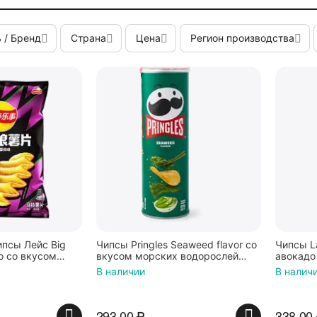
 / Бренд
Страна
Цена
Регион производства
псы Лейс Big
Чипсы Pringles Seaweed flavor со
Чипсы La
o со вкусом
вкусом морских водорослей
авокадо 
 г, Lay's
нори и васаби 110г, Китай
Китай
В наличии
В налич
293.00
₽
338.00