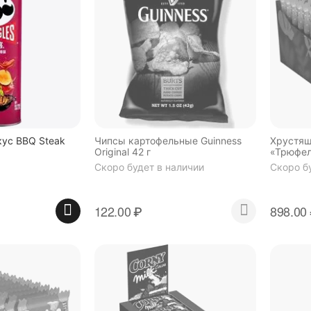
кус BBQ Steak
Чипсы картофельные Guinness
Хрустящ
Original 42 г
«Трюфель
Скоро будет в наличии
Скоро б
122.00
₽
898.00