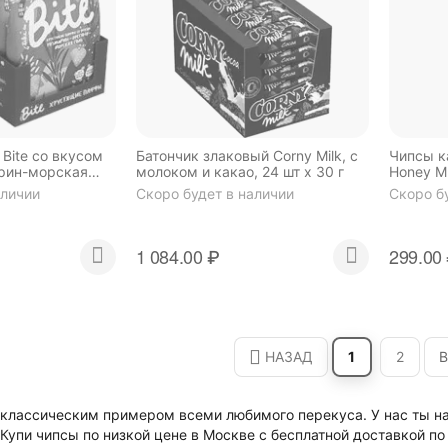
Bite со вкусом
Батончик злаковый Corny Milk, с
Чипсы к
рин-морская
молоком и какао, 24 шт х 30 г
Honey M
т
аличии
Скоро будет в наличии
Скоро б
1 084.00
₽
299.00
НАЗАД
1
2
В
классическим примером всеми любимого перекуса. У нас ты на
 Купи чипсы по низкой цене в Москве с бесплатной доставкой по