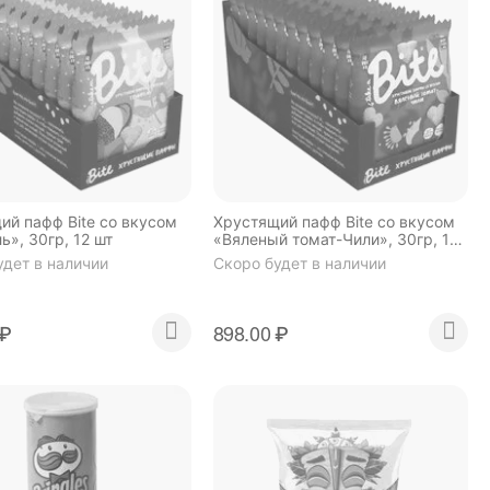
ий пафф Bite со вкусом
Хрустящий пафф Bite со вкусом
», 30гр, 12 шт
«Вяленый томат-Чили», 30гр, 12
шт
удет в наличии
Скоро будет в наличии
₽
898.00
₽