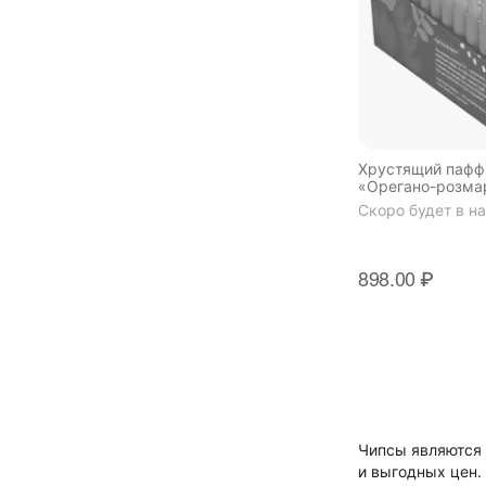
Хрустящий пафф 
«Орегано-розма
соль», 30гр, 12ш
Скоро будет в н
898.00
₽
Чипсы являются 
и выгодных цен.