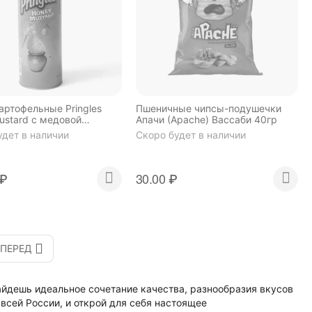
артофельные Pringles
Пшеничные чипсы-подушечки
ustard с медовой
Апачи (Apache) Вассаби 40гр
горчицей 158 г
удет в наличии
Скоро будет в наличии
₽
30.00
₽
ПЕРЕД
йдешь идеальное сочетание качества, разнообразия вкусов
 всей России, и открой для себя настоящее