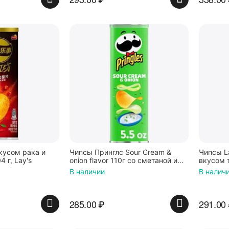
кусом рака и
Чипсы Принглс Sour Cream &
Чипсы La
 г, Lay's
onion flavor 110г со сметаной и
вкусом т
луком, Pringles
В наличии
В налич
285.00
₽
291.00