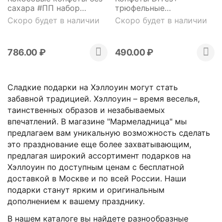
сахара #ПП набор
трюфельные
Ассорти (чиа, манго,
витаминизированные на
Скоро будет в наличии
Скоро будет в наличии
лимон) неглазированные
фруктозе 200 грамм /
300 грамм / без глютена
без глютена / без сахара
/ веган
786.00
₽
490.00
₽
Сладкие подарки на Хэллоуин могут стать
забавной традицией. Хэллоуин – время веселья,
таинственных образов и незабываемых
впечатлений. В магазине "Мармеладница" мы
предлагаем вам уникальную возможность сделать
это празднование еще более захватывающим,
предлагая широкий ассортимент подарков на
Хэллоуин по доступным ценам с бесплатной
доставкой в Москве и по всей России. Наши
подарки станут ярким и оригинальным
дополнением к вашему празднику.
В нашем каталоге вы найдете разнообразные