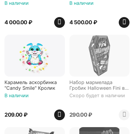
В наличии
В наличии
4 000.00
₽
4 500.00
₽
Карамель аскорбинка
Набор мармелада
"Candy Smile" Кролик
Гробик Halloween Fini в
подарочной коробке 99
В наличии
Скоро будет в наличии
гр
209.00
₽
290.00
₽