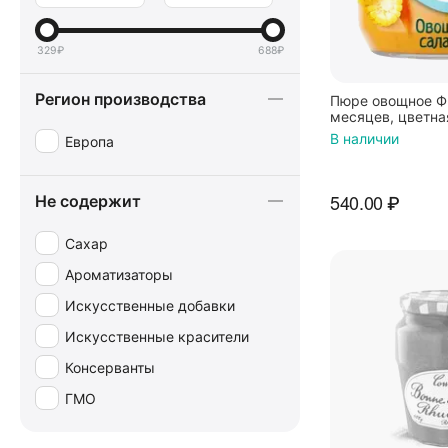
329
₽
688
₽
Регион производства
Пюре овощное Ф
месяцев, цветна
кукуруза и морко
В наличии
Европа
540.00
₽
Не содержит
Сахар
Ароматизаторы
Искусственные добавки
Искусственные красители
Консерванты
ГМО