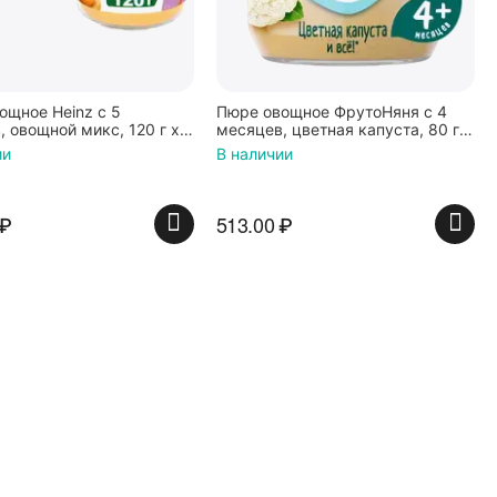
ощное Heinz с 5
Пюре овощное ФрутоНяня с 4
 овощной микс, 120 г x
месяцев, цветная капуста, 80 г x
12
ии
В наличии
₽
513.00
₽