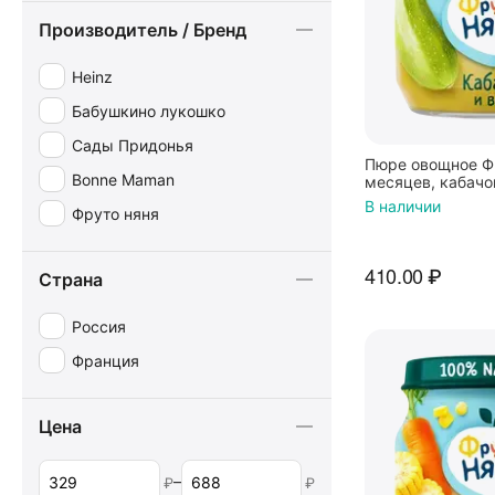
Производитель / Бренд
Heinz
Бабушкино лукошко
Сады Придонья
Пюре овощное Ф
Bonne Maman
месяцев, кабачок
В наличии
Фруто няня
410.00
₽
Страна
Россия
Франция
Цена
–
₽
₽