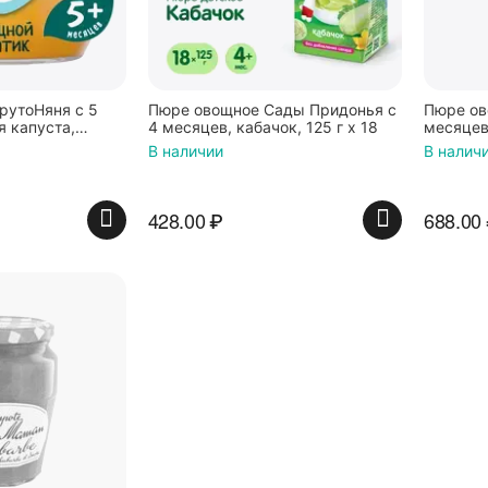
рутоНяня с 5
Пюре овощное Сады Придонья с
Пюре ов
я капуста,
4 месяцев, кабачок, 125 г x 18
месяцев,
вь, 80 г x 12
12
В наличии
В налич
428.00
₽
688.00