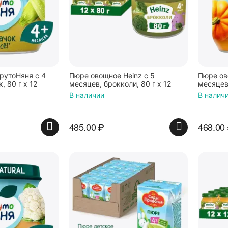
рутоНяня с 4
Пюре овощное Heinz с 5
Пюре ов
, 80 г x 12
месяцев, брокколи, 80 г x 12
месяцев,
В наличии
В налич
485.00
₽
468.00