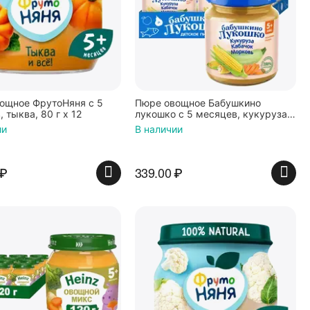
ощное ФрутоНяня с 5
Пюре овощное Бабушкино
 тыква, 80 г x 12
лукошко с 5 месяцев, кукуруза,
кабачки и морковь, 100 г x 6
ии
В наличии
₽
339.00
₽