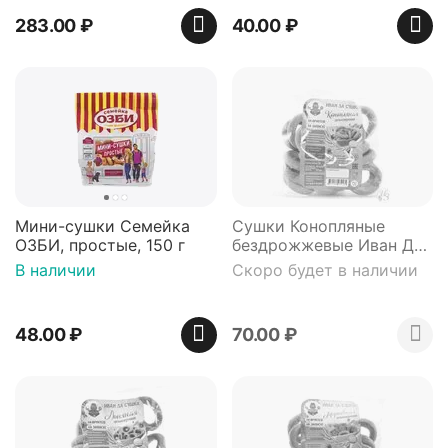
125 г
283.00
₽
40.00
₽
Мини-сушки Семейка
Сушки Конопляные
ОЗБИ, простые, 150 г
бездрожжевые Иван Да
150г
В наличии
Скоро будет в наличии
48.00
₽
70.00
₽