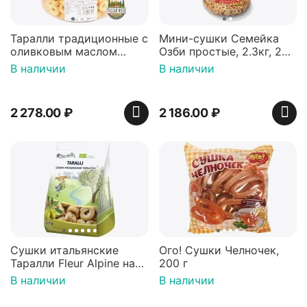
Таралли традиционные с
Мини-сушки Семейка
оливковым маслом
Озби простые, 2.3кг, 2
Tentazioni Pugliesi, 1 кг
штуки
В наличии
В наличии
2 278.00
₽
2 186.00
₽
Сушки итальянские
Ого! Сушки Челночек,
Таралли Fleur Alpine на
200 г
оливковом масле
В наличии
В наличии
первого холодного
отжима для всей семьи,