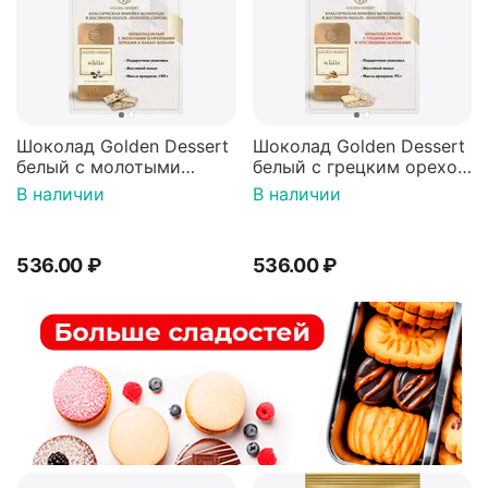
Шоколад Golden Dessert
Шоколад Golden Dessert
белый с молотыми
белый с грецким орехом
кофейными зернами и
и хрустящими
В наличии
В наличии
какао-бобами 100г
шариками 95г
536.00
₽
536.00
₽