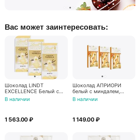
Вас может заинтересовать:
Шоколад LINDT
Шоколад АПРИОРИ
EXCELLENCE Белый с
белый с миндалем,
ванилью (Франция) 100г
фисташкой и цукатами
В наличии
В наличии
3штуки
апельсина 100г*3штуки
1 563.00
₽
1 149.00
₽