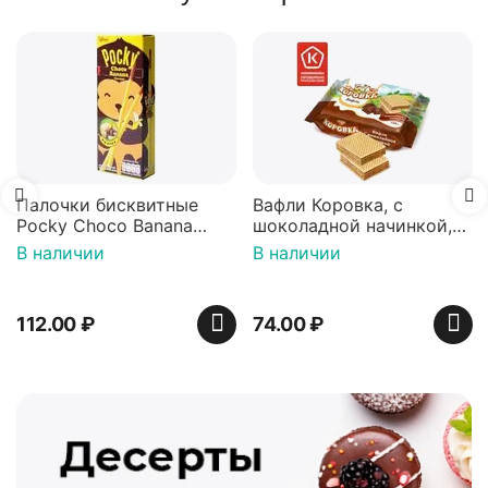
Палочки бисквитные
Вафли Коровка, c
Pocky Choco Banana
шоколадной начинкой,
25гр
150 г
В наличии
В наличии
112.00
₽
74.00
₽