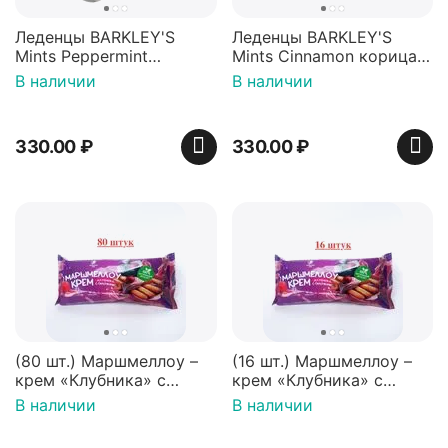
Леденцы BARKLEY'S
Леденцы BARKLEY'S
Mints Peppermint
Mints Cinnamon корица
перечная мята 50г,
50г, Нидерланды
В наличии
В наличии
Нидерланды
330.00
₽
330.00
₽
(80 шт.) Маршмеллоу –
(16 шт.) Маршмеллоу –
крем «Клубника» с
крем «Клубника» с
палочками (ТМ
палочками (ТМ
В наличии
В наличии
«Зефирный Лео»)
«Зефирный Лео»)