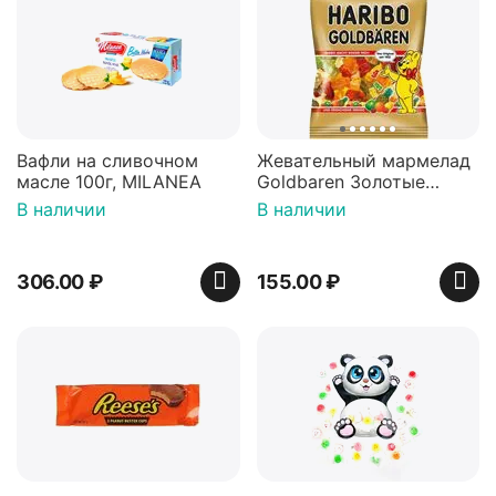
Вафли на сливочном
Жевательный мармелад
масле 100г, MILANEA
Goldbaren Золотые
мишки 100г, Германия
В наличии
В наличии
306.00
₽
155.00
₽