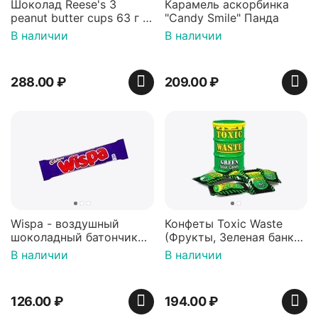
Шоколад Reese's 3
Карамель аскорбинка
peanut butter cups 63 г с
"Candy Smile" Панда
арахисовой пастой
В наличии
В наличии
288.00
₽
209.00
₽
Wispa - воздушный
Конфеты Toxic Waste
шоколадный батончик
(Фрукты, Зеленая банка,
36 гр
42 гр).
В наличии
В наличии
126.00
₽
194.00
₽