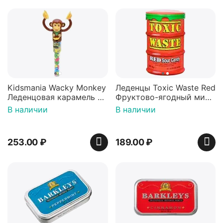
Kidsmania Wacky Monkey
Леденцы Toxic Waste Red
Леденцовая карамель с
Фруктово-ягодный микс
игрушкой Ваки Манки
Красная банка 42 г,
В наличии
В наличии
12г, Китай
Пакистан
253.00
₽
189.00
₽