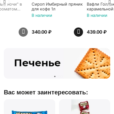
Сироп Имбирный пряник
Вафли Голландские с
для кофе 1л
карамельной начинкой
16 шт по 36 г ТМ Яшкино
В наличии
В наличии
340.00
₽
439.00
₽
Вас может заинтересовать: