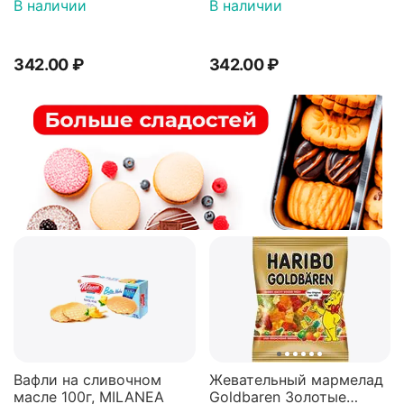
"Малиновое желе"
"Апельсиновое желе"
В наличии
В наличии
покрытые молочным
покрытые молочным
шоколадом 147г
шоколадом 147г
342.00
₽
342.00
₽
Вафли на сливочном
Жевательный мармелад
масле 100г, MILANEA
Goldbaren Золотые