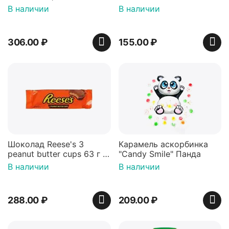
мишки 100г, Германия
В наличии
В наличии
306.00
₽
155.00
₽
Шоколад Reese's 3
Карамель аскорбинка
peanut butter cups 63 г с
"Candy Smile" Панда
арахисовой пастой
В наличии
В наличии
288.00
₽
209.00
₽