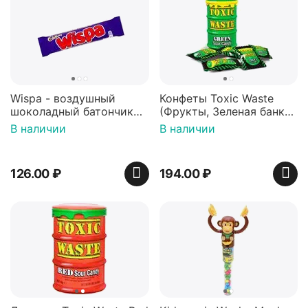
Wispa - воздушный
Конфеты Toxic Waste
шоколадный батончик
(Фрукты, Зеленая банка,
36 гр
42 гр).
В наличии
В наличии
126.00
₽
194.00
₽