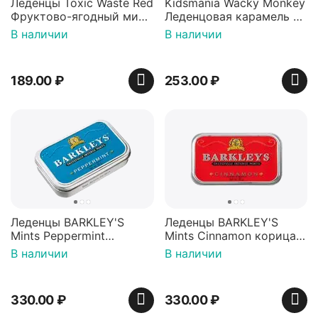
Леденцы Toxic Waste Red
Kidsmania Wacky Monkey
Фруктово-ягодный микс
Леденцовая карамель с
Красная банка 42 г,
игрушкой Ваки Манки
В наличии
В наличии
Пакистан
12г, Китай
189.00
₽
253.00
₽
Леденцы BARKLEY'S
Леденцы BARKLEY'S
Mints Peppermint
Mints Cinnamon корица
перечная мята 50г,
50г, Нидерланды
В наличии
В наличии
Нидерланды
330.00
₽
330.00
₽