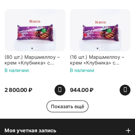
(80 шт.) Маршмеллоу –
(16 шт.) Маршмеллоу –
крем «Клубника» с
крем «Клубника» с
палочками (ТМ
палочками (ТМ
В наличии
В наличии
«Зефирный Лео»)
«Зефирный Лео»)
2 800.00
₽
944.00
₽
Показать ещё
Моя учетная запись