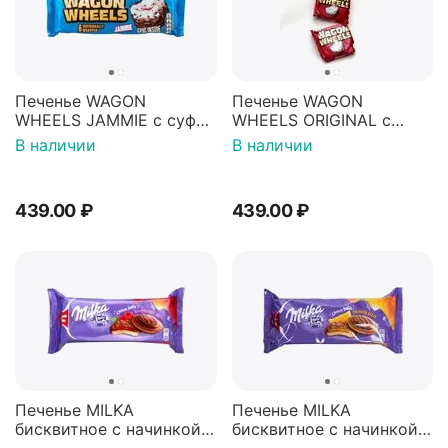
Печенье WAGON
Печенье WAGON
WHEELS JAMMIE с суфле
WHEELS ORIGINAL с
и джемом покрытое
суфле покрытое
В наличии
В наличии
гразурью 228г
гразурью 216г
439.00
₽
439.00
₽
Печенье MILKA
Печенье MILKA
бисквитное с начинкой
бисквитное с начинкой