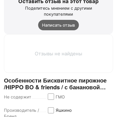
Оставить отзыв на этот товар
Поделитесь мнением с другими
покупателями
Написать отзыв
Отзывы не найдены
Особенности Бисквитное пирожное
/HIPPO BO & friends / с банановой
начинкой /12 шт. х 32 г/
Не содержит
ГМО
Производитель /
Яшкино
Бренд