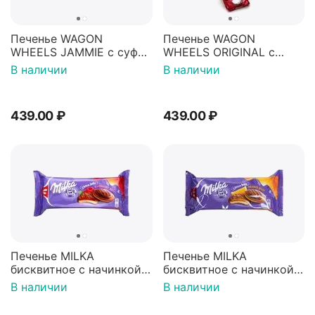
Печенье WAGON
Печенье WAGON
WHEELS JAMMIE с суфле
WHEELS ORIGINAL с
и джемом покрытое
суфле покрытое
В наличии
В наличии
гразурью 228г
гразурью 216г
439.00
₽
439.00
₽
Печенье MILKA
Печенье MILKA
бисквитное с начинкой
бисквитное с начинкой
"Малиновое желе"
"Апельсиновое желе"
В наличии
В наличии
покрытые молочным
покрытые молочным
шоколадом 147г
шоколадом 147г