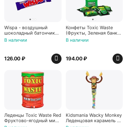
Wispa - воздушный
Конфеты Toxic Waste
шоколадный батончик
(Фрукты, Зеленая банка,
36 гр
42 гр).
В наличии
В наличии
126.00
₽
194.00
₽
Леденцы Toxic Waste Red
Kidsmania Wacky Monkey
Фруктово-ягодный микс
Леденцовая карамель с
Красная банка 42 г,
игрушкой Ваки Манки