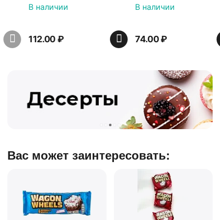
25гр
150 г
В наличии
В наличии
112.00
₽
74.00
₽
Вас может заинтересовать: