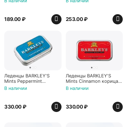
В наличии
В наличии
Пакистан
12г, Китай
189.00
₽
253.00
₽
Леденцы BARKLEY'S
Леденцы BARKLEY'S
Mints Peppermint
Mints Cinnamon корица
перечная мята 50г,
50г, Нидерланды
В наличии
В наличии
Нидерланды
330.00
₽
330.00
₽