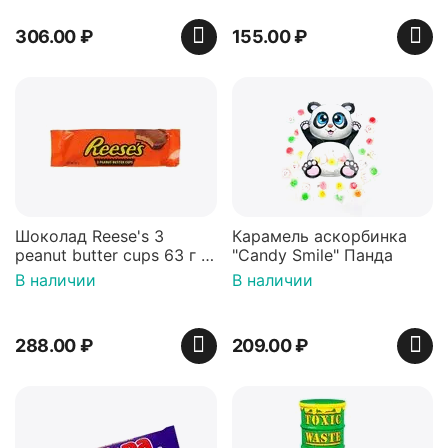
306.00
₽
155.00
₽
Шоколад Reese's 3
Карамель аскорбинка
peanut butter cups 63 г с
"Candy Smile" Панда
арахисовой пастой
В наличии
В наличии
288.00
₽
209.00
₽