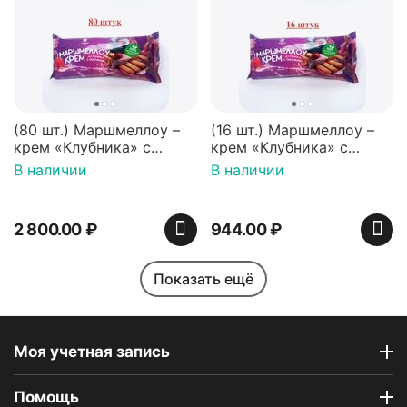
(80 шт.) Маршмеллоу –
(16 шт.) Маршмеллоу –
крем «Клубника» с
крем «Клубника» с
палочками (ТМ
палочками (ТМ
В наличии
В наличии
«Зефирный Лео»)
«Зефирный Лео»)
2 800.00
₽
944.00
₽
Показать ещё
Моя учетная запись
Помощь