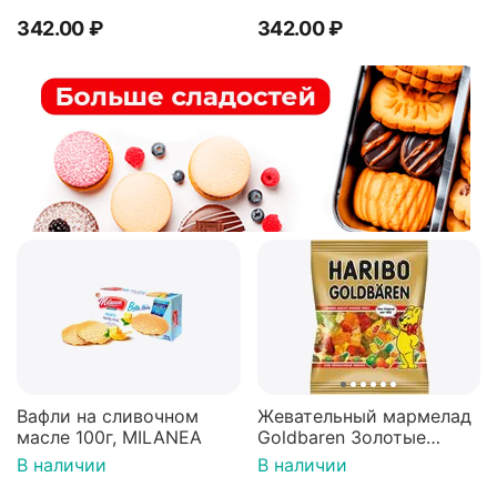
342.00
₽
342.00
₽
Вафли на сливочном
Жевательный мармелад
масле 100г, MILANEA
Goldbaren Золотые
мишки 100г, Германия
В наличии
В наличии