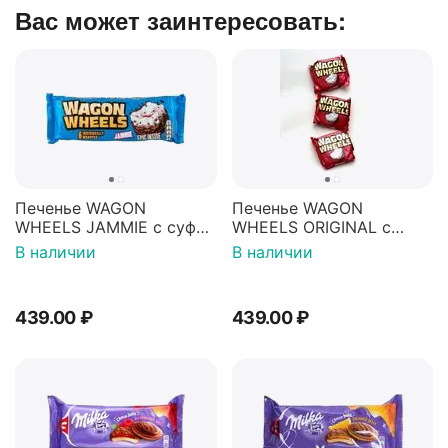
Вас может заинтересовать:
Печенье WAGON
Печенье WAGON
WHEELS JAMMIE с суфле
WHEELS ORIGINAL с
и джемом покрытое
суфле покрытое
В наличии
В наличии
гразурью 228г
гразурью 216г
439.00
₽
439.00
₽