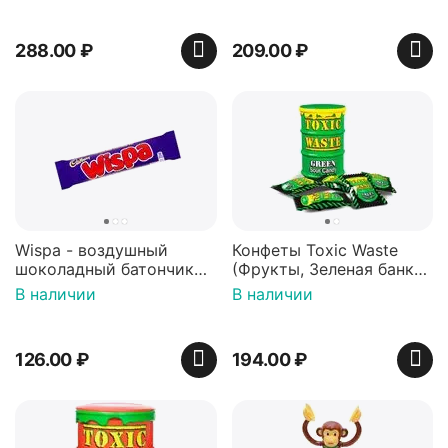
288.00
₽
209.00
₽
Wispa - воздушный
Конфеты Toxic Waste
шоколадный батончик
(Фрукты, Зеленая банка,
36 гр
42 гр).
В наличии
В наличии
126.00
₽
194.00
₽