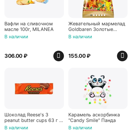
Вафли на сливочном
Жевательный мармелад
масле 100г, MILANEA
Goldbaren Золотые
мишки 100г, Германия
В наличии
В наличии
306.00
₽
155.00
₽
Шоколад Reese's 3
Карамель аскорбинка
peanut butter cups 63 г с
"Candy Smile" Панда
арахисовой пастой
В наличии
В наличии