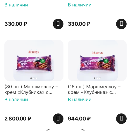
перечная мята 50г,
50г, Нидерланды
В наличии
В наличии
Нидерланды
330.00
₽
330.00
₽
(80 шт.) Маршмеллоу –
(16 шт.) Маршмеллоу –
крем «Клубника» с
крем «Клубника» с
палочками (ТМ
палочками (ТМ
В наличии
В наличии
«Зефирный Лео»)
«Зефирный Лео»)
2 800.00
₽
944.00
₽