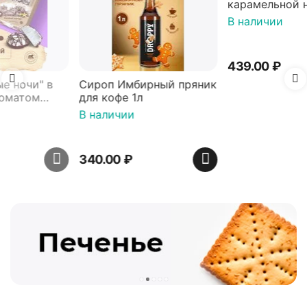
Сироп Имбирный пряник
Вафли Голландские с
для кофе 1л
карамельной начинкой
16 шт по 36 г ТМ Яшкино
В наличии
В наличии
340.00
₽
439.00
₽