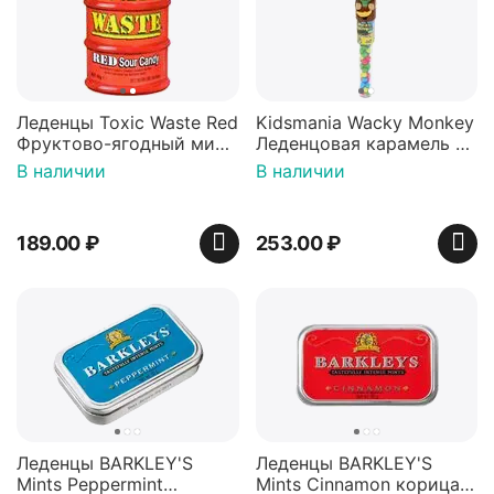
Леденцы Toxic Waste Red
Kidsmania Wacky Monkey
Фруктово-ягодный микс
Леденцовая карамель с
Красная банка 42 г,
игрушкой Ваки Манки
В наличии
В наличии
Пакистан
12г, Китай
189.00
₽
253.00
₽
Леденцы BARKLEY'S
Леденцы BARKLEY'S
Mints Peppermint
Mints Cinnamon корица