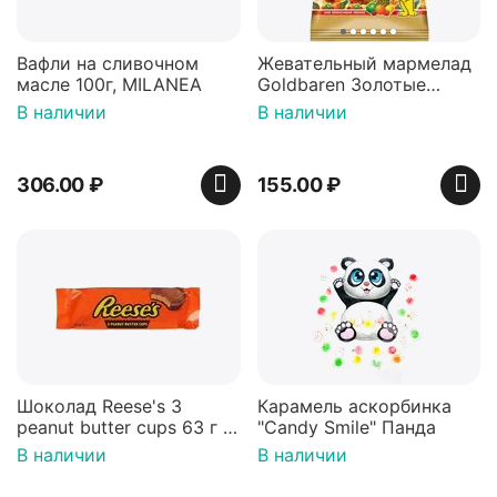
Вафли на сливочном
Жевательный мармелад
масле 100г, MILANEA
Goldbaren Золотые
мишки 100г, Германия
В наличии
В наличии
306.00
₽
155.00
₽
Шоколад Reese's 3
Карамель аскорбинка
peanut butter cups 63 г с
"Candy Smile" Панда
арахисовой пастой
В наличии
В наличии