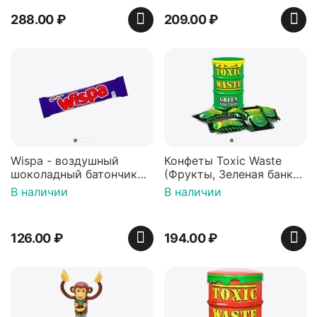
288.00
₽
209.00
₽
Wispa - воздушный
Конфеты Toxic Waste
шоколадный батончик
(Фрукты, Зеленая банка,
36 гр
42 гр).
В наличии
В наличии
126.00
₽
194.00
₽