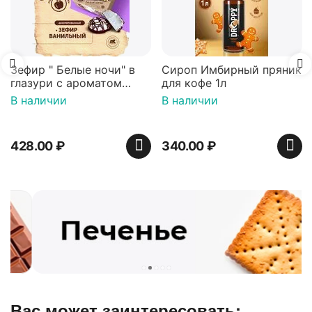
Зефир " Белые ночи" в
Сироп Имбирный пряник
глазури с ароматом
для кофе 1л
ванили декорированный
В наличии
В наличии
900 гр*4 (телевизор)
428.00
₽
340.00
₽
Вас может заинтересовать: