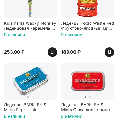
Kidsmania Wacky Monkey
Леденцы Toxic Waste Red
Леденцовая карамель с
Фруктово-ягодный микс
игрушкой Ваки Манки
Красная банка 42 г,
В наличии
В наличии
12г, Китай
Пакистан
253.00
₽
189.00
₽
Леденцы BARKLEY'S
Леденцы BARKLEY'S
Mints Peppermint
Mints Cinnamon корица
перечная мята 50г,
50г, Нидерланды
В наличии
В наличии