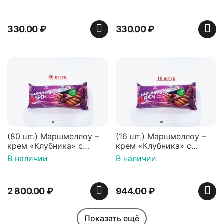
Нидерланды
330.00
₽
330.00
₽
(80 шт.) Маршмеллоу –
(16 шт.) Маршмеллоу –
крем «Клубника» с
крем «Клубника» с
палочками (ТМ
палочками (ТМ
В наличии
В наличии
«Зефирный Лео»)
«Зефирный Лео»)
2 800.00
₽
944.00
₽
Показать ещё