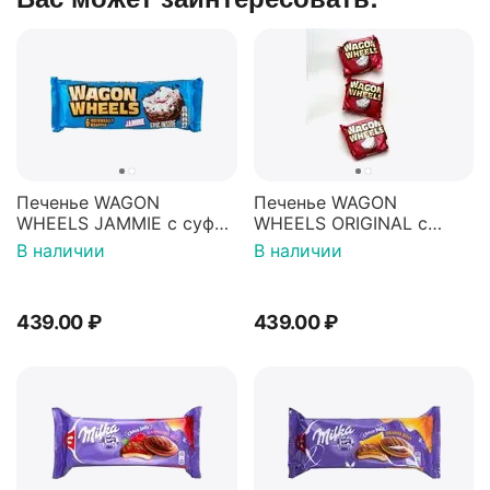
Печенье WAGON
Печенье WAGON
WHEELS JAMMIE с суфле
WHEELS ORIGINAL с
и джемом покрытое
суфле покрытое
В наличии
В наличии
гразурью 228г
гразурью 216г
439.00
₽
439.00
₽