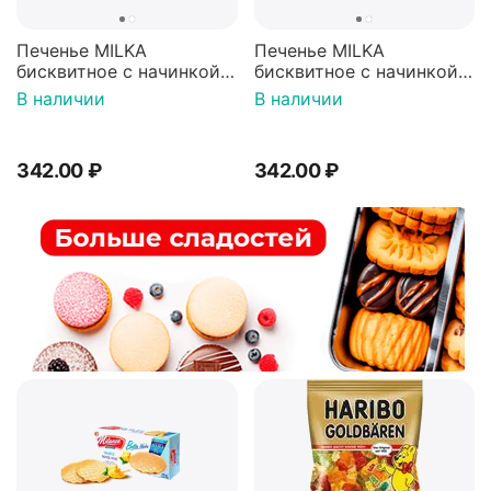
Печенье MILKA
Печенье MILKA
бисквитное с начинкой
бисквитное с начинкой
"Малиновое желе"
"Апельсиновое желе"
В наличии
В наличии
покрытые молочным
покрытые молочным
шоколадом 147г
шоколадом 147г
342.00
₽
342.00
₽