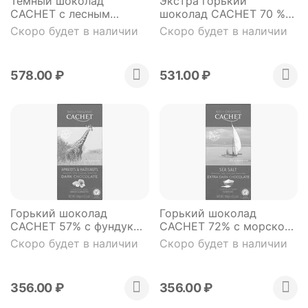
Темный шоколад
Экстра горький
CACHET с лесным
шоколад CACHET 70 %
орехом (плитка в
(плитка в фольге) 300 гр
Скоро будет в наличии
Скоро будет в наличии
фольге) 300 гр
578.00
₽
531.00
₽
Горький шоколад
Горький шоколад
CACHET 57% с фундуком
CACHET 72% с морской
и абрикосом
солью (органический
Скоро будет в наличии
Скоро будет в наличии
органический продукт
продукт) 100 гр
(плитка) 100 гр
356.00
₽
356.00
₽