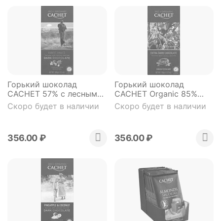
Горький шоколад
Горький шоколад
CACHET 57% с лесными
CACHET Organic 85%
ягодами (органический
(органический продукт)
Скоро будет в наличии
Скоро будет в наличии
продукт) 100 гр
100 гр
356.00
₽
356.00
₽