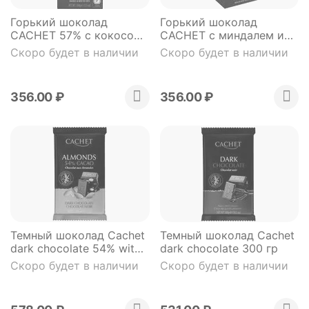
Горький шоколад
Горький шоколад
CACHET 57% с кокосом
CACHET с миндалем и
и ананасом
вишней 57%
Скоро будет в наличии
Скоро будет в наличии
(органический продукт)
(органический продукт)
100 гр
100 гр
356.00
₽
356.00
₽
Темный шоколад Cachet
Темный шоколад Cachet
dark chocolate 54% with
dark chocolate 300 гр
almonds с миндалем 300
Скоро будет в наличии
Скоро будет в наличии
гр