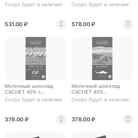
(плитка в фольге) 300 гр
орехом (плитка в
Скоро будет в наличии
Скоро будет в наличии
фольге) 300 гр
531.00
₽
578.00
₽
Молочный шоколад
Молочный шоколад
CACHET 40% с
CACHET 40%
карамелью и морской
(органический продукт)
Скоро будет в наличии
Скоро будет в наличии
солью (органический
100 гр
продукт) 100 гр
378.00
₽
378.00
₽