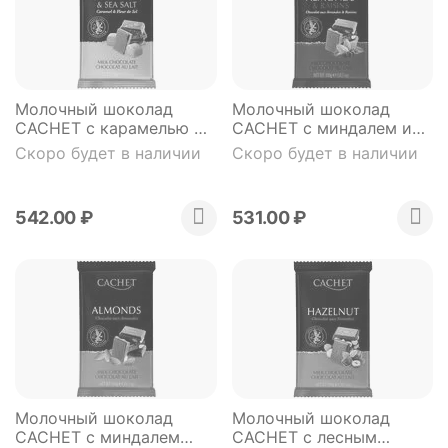
Молочный шоколад
Молочный шоколад
CACHET с карамелью и
CACHET с миндалем и
морской солью (плитка
изюмом (плитка в
Скоро будет в наличии
Скоро будет в наличии
в фольге) 300 гр
фольге) 300 гр
542.00
₽
531.00
₽
Молочный шоколад
Молочный шоколад
CACHET с миндалем
CACHET с лесным