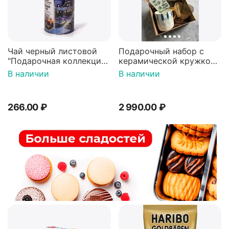
Чай черный листовой
Подарочный набор с
"Подарочная коллекция"
керамической кружкой
(домик) 100г, ж/б,
и чаем
В наличии
В наличии
FOREST OF ARDEN
266.00
₽
2 990.00
₽