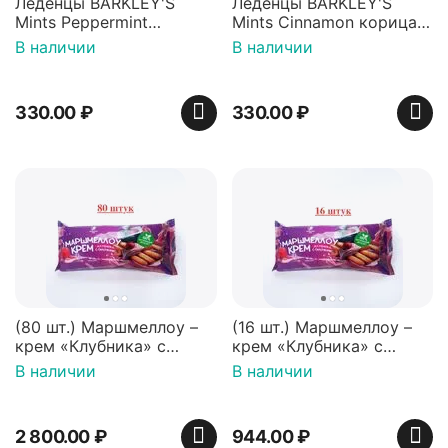
Леденцы BARKLEY'S
Леденцы BARKLEY'S
Mints Peppermint
Mints Cinnamon корица
перечная мята 50г,
50г, Нидерланды
В наличии
В наличии
Нидерланды
330.00
₽
330.00
₽
(80 шт.) Маршмеллоу –
(16 шт.) Маршмеллоу –
крем «Клубника» с
крем «Клубника» с
палочками (ТМ
палочками (ТМ
В наличии
В наличии
«Зефирный Лео»)
«Зефирный Лео»)
2 800.00
₽
944.00
₽