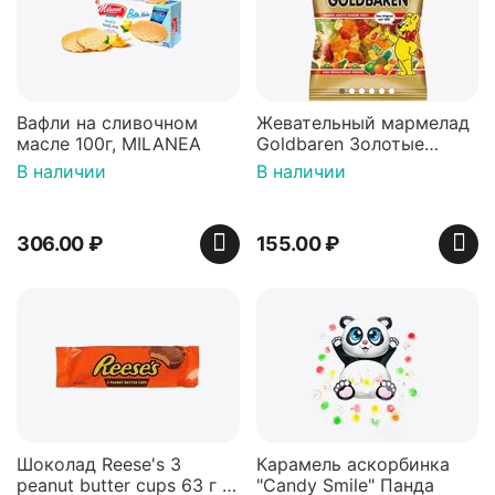
Вафли на сливочном
Жевательный мармелад
масле 100г, MILANEA
Goldbaren Золотые
мишки 100г, Германия
В наличии
В наличии
306.00
₽
155.00
₽
Шоколад Reese's 3
Карамель аскорбинка
peanut butter cups 63 г с
"Candy Smile" Панда