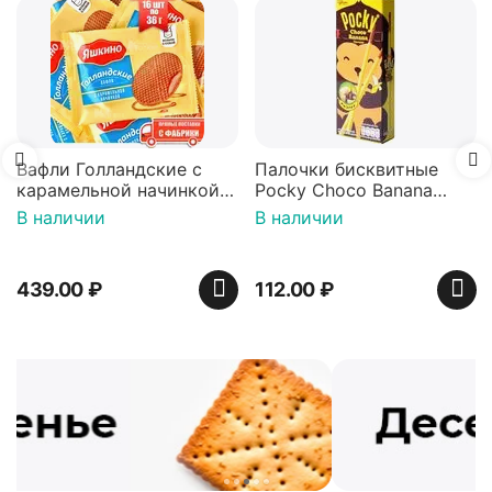
Вафли Голландские с
Палочки бисквитные
карамельной начинкой
Pocky Choco Banana
16 шт по 36 г ТМ Яшкино
25гр
В наличии
В наличии
439.00
₽
112.00
₽