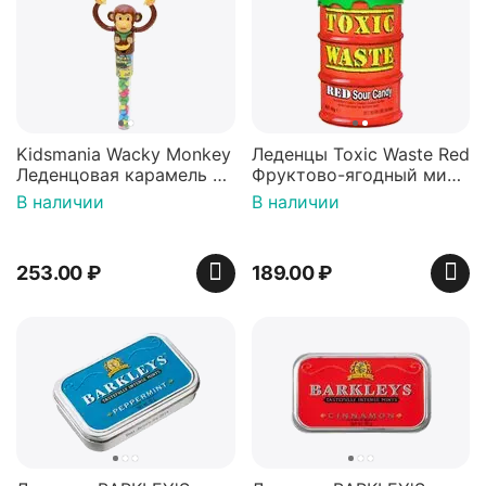
Kidsmania Wacky Monkey
Леденцы Toxic Waste Red
Леденцовая карамель с
Фруктово-ягодный микс
игрушкой Ваки Манки
Красная банка 42 г,
В наличии
В наличии
12г, Китай
Пакистан
253.00
₽
189.00
₽