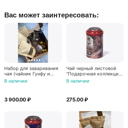
Вас может заинтересовать:
Набор для заваривания
Чай черный листовой
чая (чайник Гунфу и
"Подарочная коллекция"
китайский чай)
(Пейзаж) 100г, ж/б,
В наличии
В наличии
FOREST OF ARDEN
3 900.00
₽
275.00
₽