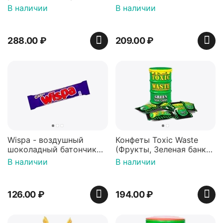
арахисовой пастой
В наличии
В наличии
288.00
₽
209.00
₽
Wispa - воздушный
Конфеты Toxic Waste
шоколадный батончик
(Фрукты, Зеленая банка,
36 гр
42 гр).
В наличии
В наличии
126.00
₽
194.00
₽