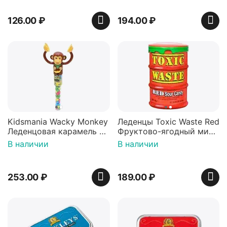
126.00
₽
194.00
₽
Kidsmania Wacky Monkey
Леденцы Toxic Waste Red
Леденцовая карамель с
Фруктово-ягодный микс
игрушкой Ваки Манки
Красная банка 42 г,
В наличии
В наличии
12г, Китай
Пакистан
253.00
₽
189.00
₽