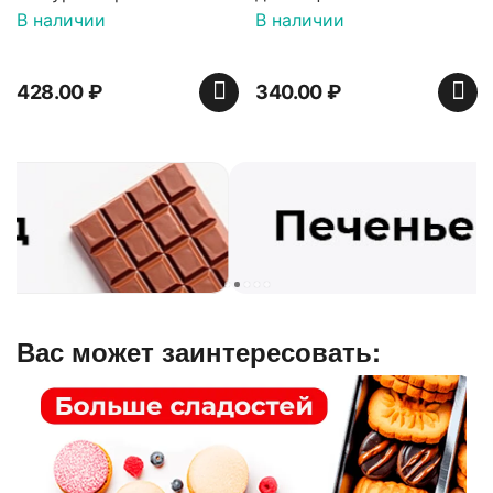
ванили декорированный
В наличии
В наличии
900 гр*4 (телевизор)
428.00
₽
340.00
₽
Вас может заинтересовать: