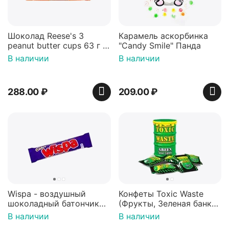
Шоколад Reese's 3
Карамель аскорбинка
peanut butter cups 63 г с
"Candy Smile" Панда
арахисовой пастой
В наличии
В наличии
288.00
₽
209.00
₽
Wispa - воздушный
Конфеты Toxic Waste
шоколадный батончик
(Фрукты, Зеленая банка,
36 гр
42 гр).
В наличии
В наличии