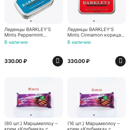
Леденцы BARKLEY'S
Леденцы BARKLEY'S
Mints Peppermint
Mints Cinnamon корица
перечная мята 50г,
50г, Нидерланды
В наличии
В наличии
Нидерланды
330.00
₽
330.00
₽
(80 шт.) Маршмеллоу –
(16 шт.) Маршмеллоу –
крем «Клубника» с
крем «Клубника» с