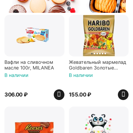
Вафли на сливочном
Жевательный мармелад
масле 100г, MILANEA
Goldbaren Золотые
мишки 100г, Германия
В наличии
В наличии
306.00
₽
155.00
₽