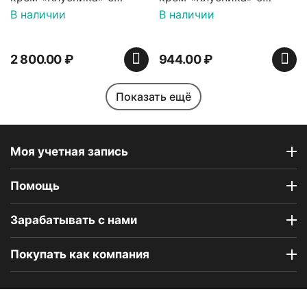
палочками (ТМ
палочками (ТМ
В наличии
В наличии
«Зефирный Лео»)
«Зефирный Лео»)
2 800.00
₽
944.00
₽
Показать ещё
Моя учетная запись
Помощь
Индийская сладость
Набор пирожных
Haldirams Соан кейк
картошка (пирожные
Зарабатывать с нами
(Soan cake), 250 г
ассорти), 6 шт
В наличии
В наличии
Покупать как компания
642.00
₽
1 890.00
₽