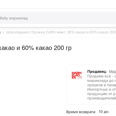
х
Шоколадная стружка Dolfin микс 28% какао и 60% какао 200
/
какао и 60% какао 200 гр
Продавец:
Мар
Продаём всё - 
мармелада до 
орешков в пани
Импортную и о
продукцию от 
производителей
10 дн.
Время возврата: