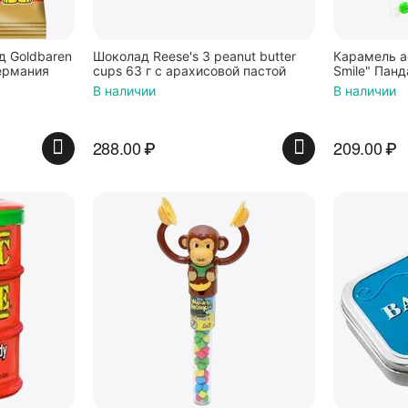
 Goldbaren
Шоколад Reese's 3 peanut butter
Карамель а
ермания
cups 63 г с арахисовой пастой
Smile" Панд
В наличии
В наличии
288.00
₽
209.00
₽