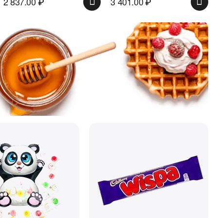
2 837.00
₽
3 401.00
₽