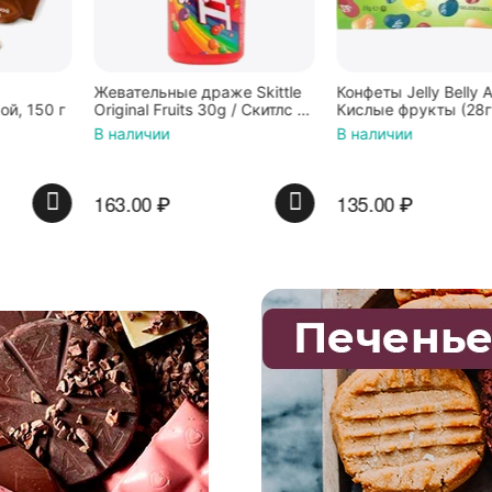
Жевательные драже Skittle
Конфеты Jelly Belly Ассорти
Original Fruits 30g / Скитлс со
Кислые фрукты (28гр.)
вкусом фруктов 30гр в
В наличии
В наличии
красной банке
163.00
₽
135.00
₽