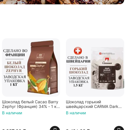
Шоколад белый Cacao Barry
Шоколад горький
Zephyr (Франция) 34% - 1 кг
швейцарский CARMA Dark
в каллетах
Joukuk 70% - 1,5 кг в
В наличии
В наличии
каллетах