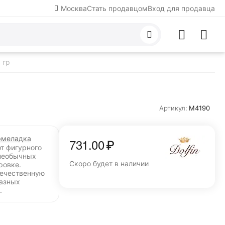
Москва
Стать продавцом
Вход для продавца
 гр
Артикул:
M4190
меладка
731.00
₽
от фигурного
необычных
Скоро будет в наличии
ровке.
течественную
разных
.