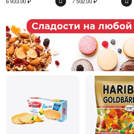
6 933.00
₽
7 502.00
₽