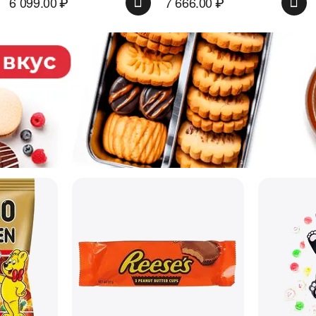
6 099.00
₽
7 666.00
₽