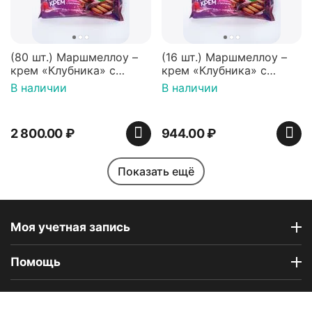
(80 шт.) Маршмеллоу –
(16 шт.) Маршмеллоу –
крем «Клубника» с
крем «Клубника» с
палочками (ТМ
палочками (ТМ
В наличии
В наличии
«Зефирный Лео»)
«Зефирный Лео»)
2 800.00
₽
944.00
₽
Показать ещё
Моя учетная запись
Помощь
Индийская сладость
Набор пирожных
Haldirams Соан кейк
картошка (пирожные
Зарабатывать с нами
(Soan cake), 250 г
ассорти), 6 шт
В наличии
В наличии