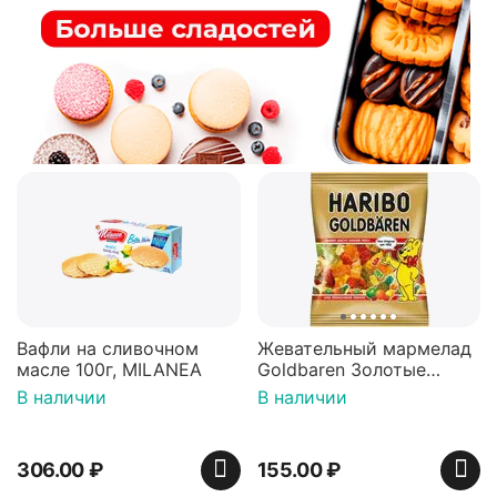
Вафли на сливочном
Жевательный мармелад
масле 100г, MILANEA
Goldbaren Золотые
мишки 100г, Германия
В наличии
В наличии
306.00
₽
155.00
₽