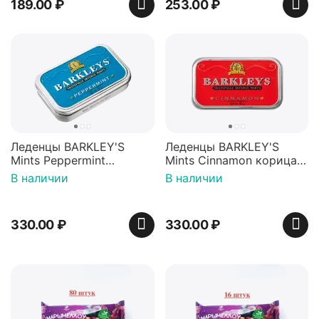
189.00
₽
253.00
₽
Леденцы BARKLEY'S
Леденцы BARKLEY'S
Mints Peppermint
Mints Cinnamon корица
перечная мята 50г,
50г, Нидерланды
В наличии
В наличии
Нидерланды
330.00
₽
330.00
₽