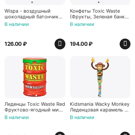
Wispa - воздушный
Конфеты Toxic Waste
шоколадный батончик
(Фрукты, Зеленая банка,
36 гр
42 гр).
В наличии
В наличии
126.00
₽
194.00
₽
Леденцы Toxic Waste Red
Kidsmania Wacky Monkey
Фруктово-ягодный микс
Леденцовая карамель с
Красная банка 42 г,
игрушкой Ваки Манки
В наличии
В наличии
Пакистан
12г, Китай