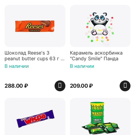
Шоколад Reese's 3
Карамель аскорбинка
peanut butter cups 63 г с
"Candy Smile" Панда
арахисовой пастой
В наличии
В наличии
288.00
₽
209.00
₽