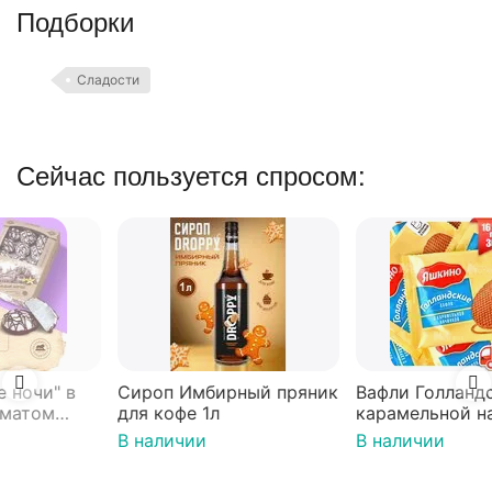
Подборки
Сладости
Сейчас пользуется спросом:
Сироп Имбирный пряник
Вафли Голландские с
для кофе 1л
карамельной начинкой
16 шт по 36 г ТМ Яшкино
В наличии
В наличии