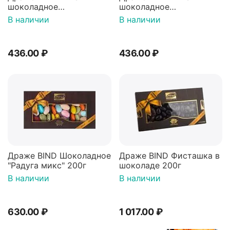
шоколадное
шоколадное
CHOCOLATE MINT Мята
CHOCOLATE CINNAMON
В наличии
В наличии
50г
Корица 50г
436.00
₽
436.00
₽
Драже BIND Шоколадное
Драже BIND Фисташка в
"Радуга микс" 200г
шоколаде 200г
В наличии
В наличии
630.00
₽
1 017.00
₽