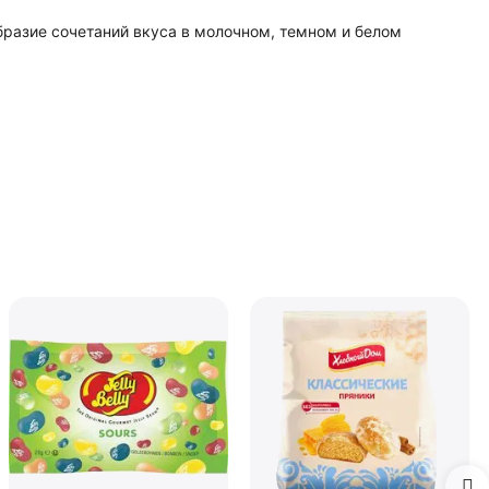
бразие сочетаний вкуса в молочном, темном и белом
Mamba Фрумеладки
Команда Пиратов, мармелад
жевательный с фруктовым
В наличии
соком и витаминами,
ассорти фруктовых и
ягодных вкусов, 70г / Мамба
87.00
₽