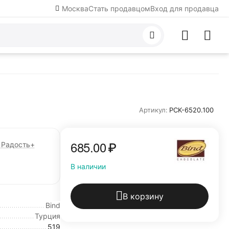
Москва
Стать продавцом
Вход для продавца
Артикул:
PCK-6520.100
685.00
₽
Радость+
В наличии
В корзину
Bind
Турция
519