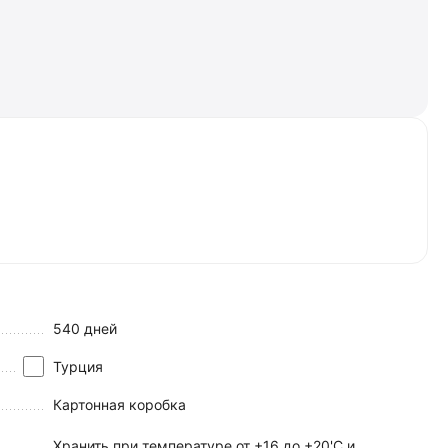
540 дней
Турция
Картонная коробка
Хранить при температуре от +16 до +20'C и