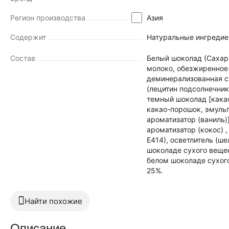
Регион производства
Азия
Содержит
Натуральные ингредие
Состав
Белый шоколад (Сахар, какао масло, цельное сухое
молоко, обезжиренное
деминерализованная с
(лецитин подсолнечника
темный шоколад [какао
какао-порошок, эмульг
ароматизатор (ваниль)]
ароматизатор (кокос) 
Е414), осветлитель (ш
шоколаде сухого веще
белом шоколаде сухог
25%.
Найти похожие
Описание