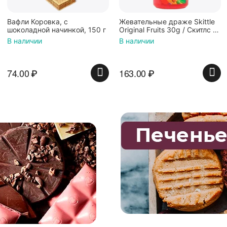
Жевательные драже Skittle
Конфеты Jelly Belly Ассорти
Original Fruits 30g / Скитлс со
Кислые фрукты (28гр.)
вкусом фруктов 30гр в
В наличии
В наличии
красной банке
163.00
₽
135.00
₽