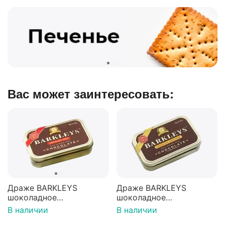
Вас может заинтересовать:
Драже BARKLEYS
Драже BARKLEYS
шоколадное
шоколадное
CHOCOLATE MINT Мята
CHOCOLATE CINNAMON
В наличии
В наличии
50г
Корица 50г