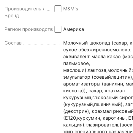
Производитель /
M&M's
Бренд
Регион производства
Америка
Состав
Молочный шоколад (сахар, к
сухое обезжиренноемолоко, 
эквивалент масла какао (ма
пальмовое,
маслоши),лактоза,молочный
эмульгатор (соевыйлецитин)
ароматизаторы (ванилин, ма
кислота)), сахар, крахмал
кукурузный,глюкозный сиро
(кукурузный,пшеничный), за
(декстрин), крахмал рисовый
(Е120,куркумин, каротины, Е
кальция),глазирователь(воск
жир специального назначени