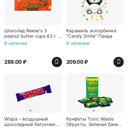
Шоколад Reese's 3
Карамель аскорбинка
peanut butter cups 63 г с
"Candy Smile" Панда
арахисовой пастой
В наличии
В наличии
288.00
₽
209.00
₽
Wispa - воздушный
Конфеты Toxic Waste
шоколадный батончик
(Фрукты, Зеленая банка,