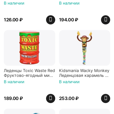
36 гр
42 гр).
В наличии
В наличии
126.00
₽
194.00
₽
Леденцы Toxic Waste Red
Kidsmania Wacky Monkey
Фруктово-ягодный микс
Леденцовая карамель с
Красная банка 42 г,
игрушкой Ваки Манки
В наличии
В наличии
Пакистан
12г, Китай
189.00
₽
253.00
₽