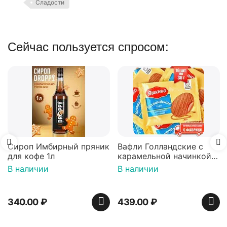
Сладости
Сейчас пользуется спросом:
Сироп Имбирный пряник
Вафли Голландские с
для кофе 1л
карамельной начинкой
16 шт по 36 г ТМ Яшкино
В наличии
В наличии
340.00
₽
439.00
₽