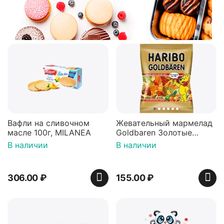
Вафли на сливочном
Жевательный мармелад
масле 100г, MILANEA
Goldbaren Золотые
мишки 100г, Германия
В наличии
В наличии
306.00
₽
155.00
₽