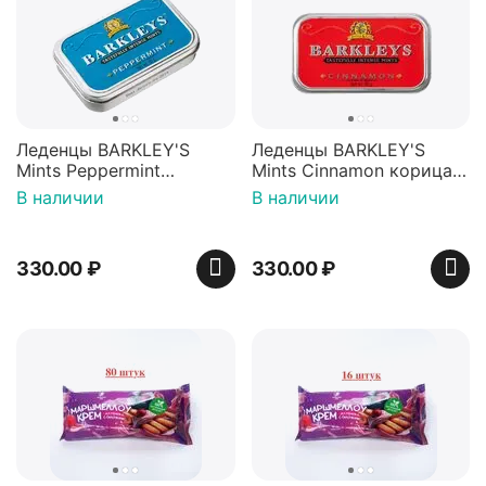
Леденцы BARKLEY'S
Леденцы BARKLEY'S
Mints Peppermint
Mints Cinnamon корица
перечная мята 50г,
50г, Нидерланды
В наличии
В наличии
Нидерланды
330.00
₽
330.00
₽