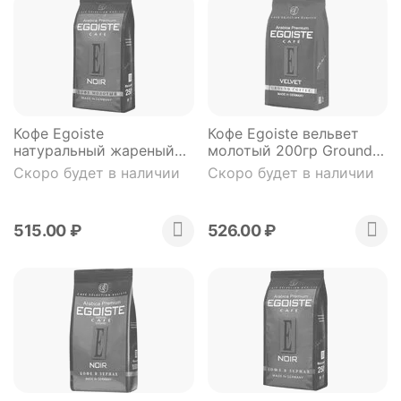
Кофе Egoiste
Кофе Egoiste вельвет
натуральный жареный
молотый 200гр Ground
молотый 250 гр м/у
Pack
Скоро будет в наличии
Скоро будет в наличии
515.00
₽
526.00
₽