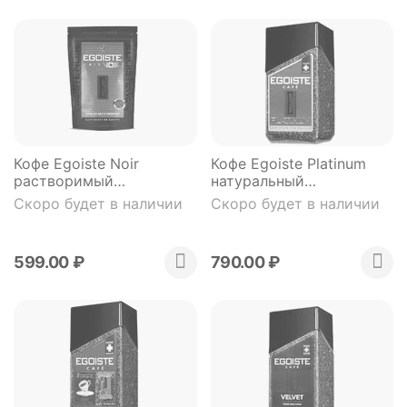
Кофе Egoiste Noir
Кофе Egoiste Platinum
растворимый
натуральный
сублимированный 70 гр
растворимый
Скоро будет в наличии
Скоро будет в наличии
м/у
сублимированный 100 гр
599.00
₽
790.00
₽