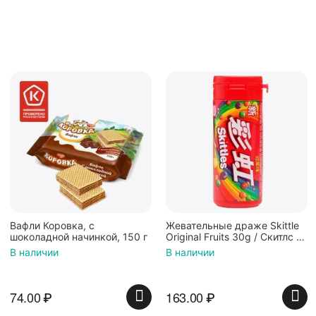
Жевательные драже Skittle
Конфеты Jelly Belly Ассорти
Original Fruits 30g / Скитлс со
Кислые фрукты (28гр.)
вкусом фруктов 30гр в
В наличии
В наличии
красной банке
163.00
₽
135.00
₽