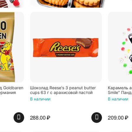
 Goldbaren
Шоколад Reese's 3 peanut butter
Карамель а
ермания
cups 63 г с арахисовой пастой
Smile" Панд
В наличии
В наличии
288.00
₽
209.00
₽