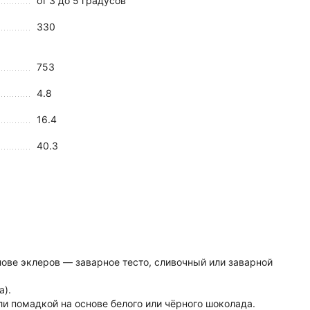
от 3 до 5 градусов
330
753
4.8
16.4
40.3
нове эклеров — заварное тесто, сливочный или заварной
а).
 помадкой на основе белого или чёрного шоколада.