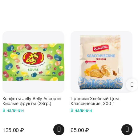
Mamba Фрумеладки
Команда Пиратов, мармелад
жевательный с фруктовым
В наличии
соком и витаминами,
ассорти фруктовых и
ягодных вкусов, 70г / Мамба
87.00
₽
Пряники Хлебный Дом
Классические, 300 г
В наличии
65.00
₽