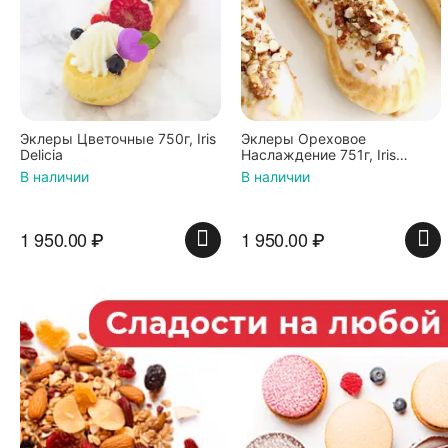
Эклеры Цветочные 750г, Iris
Эклеры Ореховое
Delicia
Наслаждение 751г, Iris
Delicia
В наличии
В наличии
1 950.00
₽
1 950.00
₽