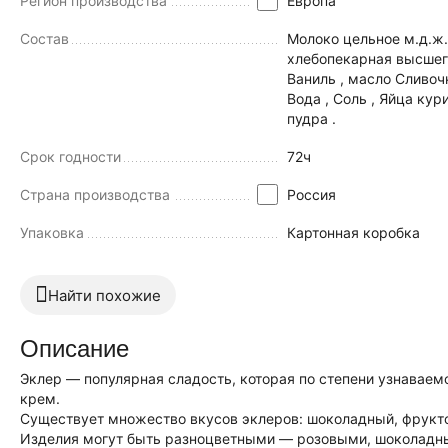
Регион производства
Европа
Состав
Молоко цельное м.д.ж.
хлебопекарная высшего сорта , Же
Ваниль , масло Сливоч
Вода , Соль , Яйца куринный , Сахарная пудра, Какао
пудра .
Срок годности
72ч
Страна производства
Россия
Упаковка
Картонная коробка
Найти похожие
Описание
Эклер — популярная сладость, которая по степени узнаваем
крем.
Существует множество вкусов эклеров: шоколадный, фруктов
Изделия могут быть разноцветными — розовыми, шоколадным