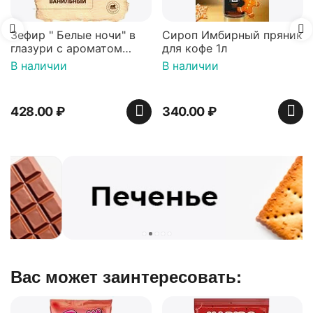
Зефир " Белые ночи" в
Сироп Имбирный пряник
глазури с ароматом
для кофе 1л
ванили декорированный
В наличии
В наличии
900 гр*4 (телевизор)
428.00
₽
340.00
₽
Вас может заинтересовать: