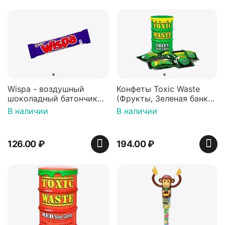
Wispa - воздушный
Конфеты Toxic Waste
шоколадный батончик
(Фрукты, Зеленая банка,
36 гр
42 гр).
В наличии
В наличии
126.00
₽
194.00
₽