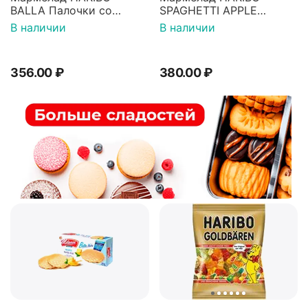
BALLA Палочки со
SPAGHETTI APPLE
вкусом Малина-Ежевика
Спагетти Яблоко 200г
В наличии
В наличии
200г
356.00
₽
380.00
₽