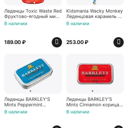
Леденцы Toxic Waste Red
Kidsmania Wacky Monkey
Фруктово-ягодный микс
Леденцовая карамель с
Красная банка 42 г,
игрушкой Ваки Манки
В наличии
В наличии
Пакистан
12г, Китай
189.00
₽
253.00
₽
Леденцы BARKLEY'S
Леденцы BARKLEY'S
Mints Peppermint
Mints Cinnamon корица
перечная мята 50г,
50г, Нидерланды
В наличии
В наличии
Нидерланды