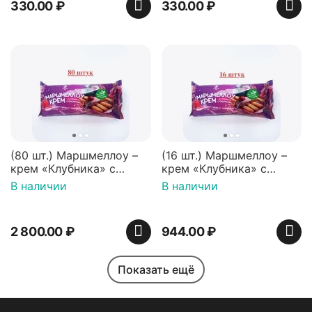
330.00
₽
330.00
₽
(80 шт.) Маршмеллоу –
(16 шт.) Маршмеллоу –
крем «Клубника» с
крем «Клубника» с
палочками (ТМ
палочками (ТМ
В наличии
В наличии
«Зефирный Лео»)
«Зефирный Лео»)
2 800.00
₽
944.00
₽
Показать ещё