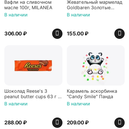
Вафли на сливочном
Жевательный мармелад
масле 100г, MILANEA
Goldbaren Золотые
мишки 100г, Германия
В наличии
В наличии
306.00
₽
155.00
₽
Шоколад Reese's 3
Карамель аскорбинка
peanut butter cups 63 г с
"Candy Smile" Панда
арахисовой пастой
В наличии
В наличии
288.00
₽
209.00
₽