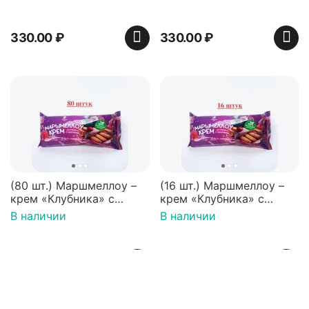
Нидерланды
330.00
₽
330.00
₽
(80 шт.) Маршмеллоу –
(16 шт.) Маршмеллоу –
крем «Клубника» с
крем «Клубника» с
палочками (ТМ
палочками (ТМ
В наличии
В наличии
«Зефирный Лео»)
«Зефирный Лео»)
2 800.00
₽
944.00
₽
Показать ещё