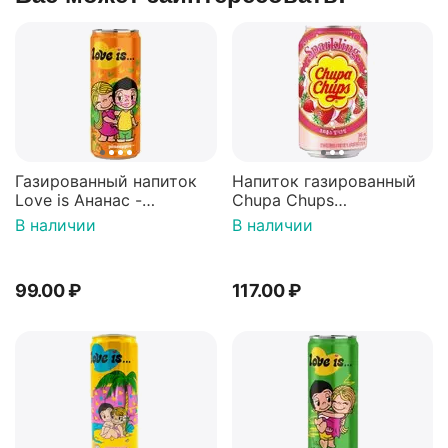
Газированный напиток
Напиток газированный
Love is Ананас -
Chupa Chups
Апельсин 330мл, Россия
Клубничный крем 250мл,
В наличии
В наличии
Корея
99.00
₽
117.00
₽