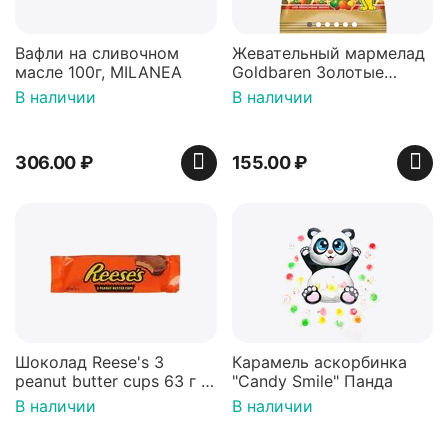
Вафли на сливочном
Жевательный мармелад
масле 100г, MILANEA
Goldbaren Золотые
мишки 100г, Германия
В наличии
В наличии
306.00
₽
155.00
₽
Шоколад Reese's 3
Карамель аскорбинка
peanut butter cups 63 г с
"Candy Smile" Панда
арахисовой пастой
В наличии
В наличии