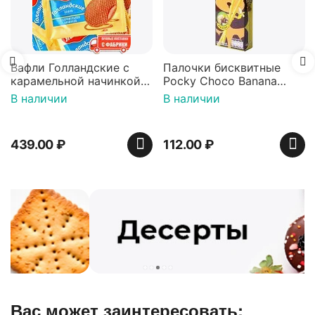
Вафли Голландские с
Палочки бисквитные
карамельной начинкой
Pocky Choco Banana
16 шт по 36 г ТМ Яшкино
25гр
В наличии
В наличии
439.00
₽
112.00
₽
Вас может заинтересовать: