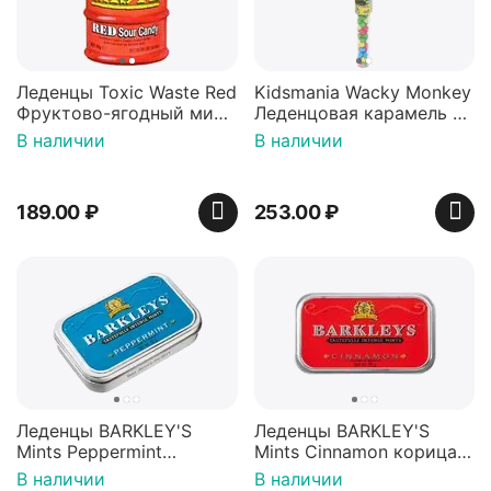
Леденцы Toxic Waste Red
Kidsmania Wacky Monkey
Фруктово-ягодный микс
Леденцовая карамель с
Красная банка 42 г,
игрушкой Ваки Манки
В наличии
В наличии
Пакистан
12г, Китай
189.00
₽
253.00
₽
Леденцы BARKLEY'S
Леденцы BARKLEY'S
Mints Peppermint
Mints Cinnamon корица
перечная мята 50г,
50г, Нидерланды
В наличии
В наличии