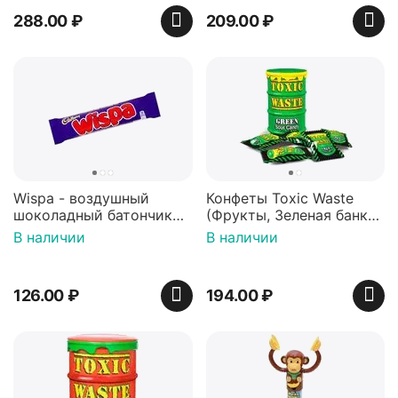
288.00
₽
209.00
₽
Wispa - воздушный
Конфеты Toxic Waste
шоколадный батончик
(Фрукты, Зеленая банка,
36 гр
42 гр).
В наличии
В наличии
126.00
₽
194.00
₽