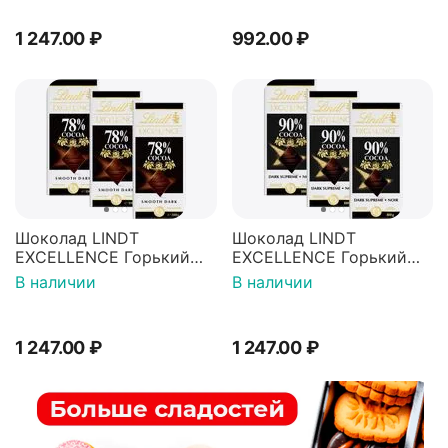
1 247.00
₽
992.00
₽
Шоколад LINDT
Шоколад LINDT
EXCELLENCE Горький
EXCELLENCE Горький
78% Какао 100г 3штуки
90% Какао 100г 3штуки
В наличии
В наличии
1 247.00
₽
1 247.00
₽