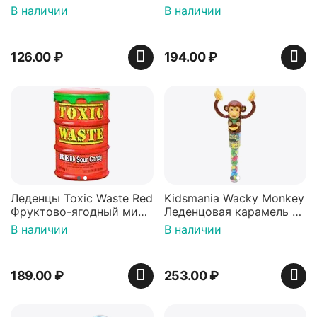
36 гр
42 гр).
В наличии
В наличии
126.00
₽
194.00
₽
Леденцы Toxic Waste Red
Kidsmania Wacky Monkey
Фруктово-ягодный микс
Леденцовая карамель с
Красная банка 42 г,
игрушкой Ваки Манки
В наличии
В наличии
Пакистан
12г, Китай
189.00
₽
253.00
₽