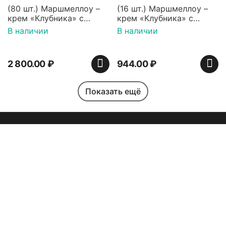
(80 шт.) Маршмеллоу –
(16 шт.) Маршмеллоу –
крем «Клубника» с
крем «Клубника» с
палочками (ТМ
палочками (ТМ
В наличии
В наличии
«Зефирный Лео»)
«Зефирный Лео»)
2 800.00
₽
944.00
₽
Показать ещё
Моя учетная запись
Помощь
Индийская сладость
Набор пирожных
Haldirams Соан кейк
картошка (пирожные
Зарабатывать с нами
(Soan cake), 250 г
ассорти), 6 шт
В наличии
В наличии
Покупать как компания
642.00
₽
1 890.00
₽