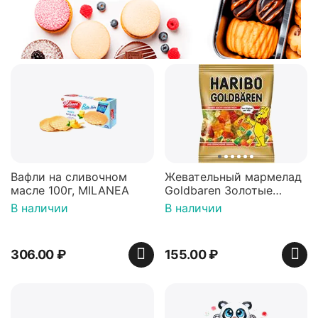
Вафли на сливочном
Жевательный мармелад
масле 100г, MILANEA
Goldbaren Золотые
мишки 100г, Германия
В наличии
В наличии
306.00
₽
155.00
₽