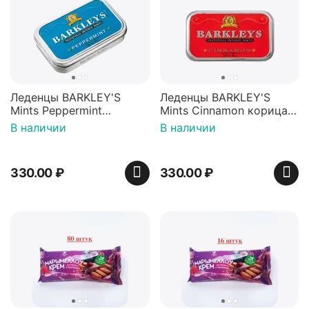
Леденцы BARKLEY'S
Леденцы BARKLEY'S
Mints Peppermint
Mints Cinnamon корица
перечная мята 50г,
50г, Нидерланды
В наличии
В наличии
Нидерланды
330.00
₽
330.00
₽