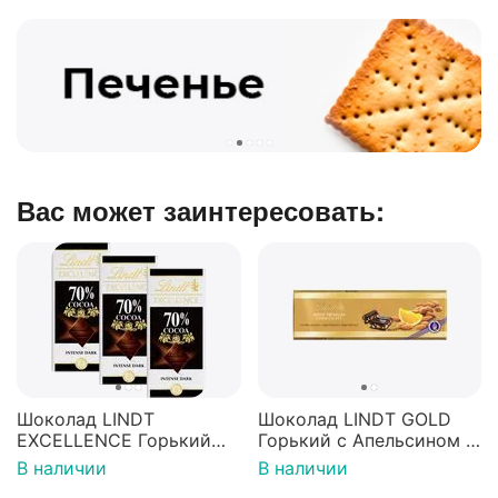
Вас может заинтересовать:
Шоколад LINDT
Шоколад LINDT GOLD
EXCELLENCE Горький
Горький с Апельсином и
70% Какао 100г 3штуки
Миндалем 300г
В наличии
В наличии