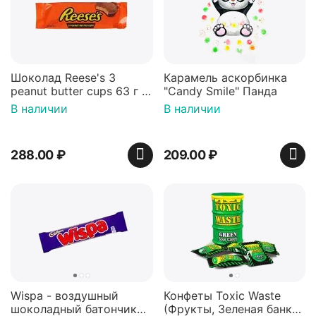
Шоколад Reese's 3
Карамель аскорбинка
peanut butter cups 63 г с
"Candy Smile" Панда
арахисовой пастой
В наличии
В наличии
288.00
₽
209.00
₽
Wispa - воздушный
Конфеты Toxic Waste
шоколадный батончик
(Фрукты, Зеленая банка,