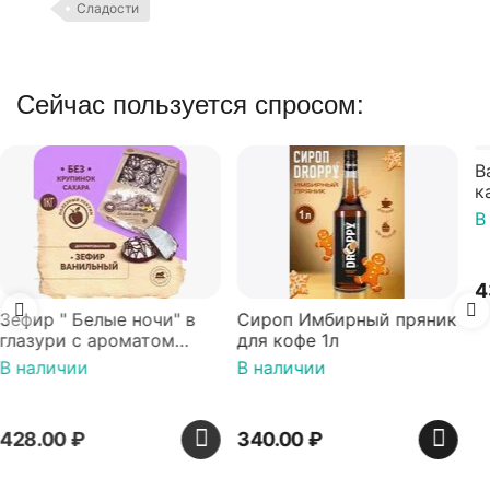
Сладости
Сейчас пользуется спросом:
Вафли Голландские с
карамельной начинкой
16 шт по 36 г ТМ Яшкино
В наличии
439.00
₽
Сироп Имбирный пряник
для кофе 1л
В наличии
340.00
₽