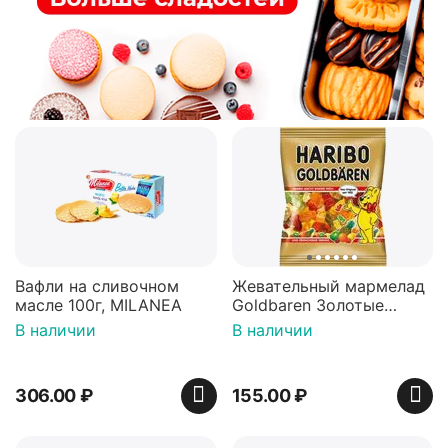
Вафли на сливочном
Жевательный мармелад
масле 100г, MILANEA
Goldbaren Золотые
мишки 100г, Германия
В наличии
В наличии
306.00
₽
155.00
₽