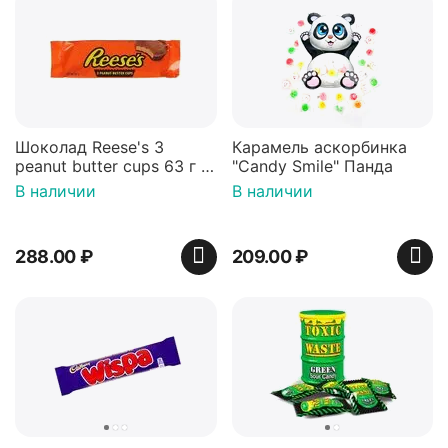
Шоколад Reese's 3
Карамель аскорбинка
peanut butter cups 63 г с
"Candy Smile" Панда
арахисовой пастой
В наличии
В наличии
288.00
₽
209.00
₽