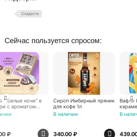
Сладости
Сейчас пользуется спросом:
Сироп Имбирный пряник
Вафли Голландские с
для кофе 1л
карамельной начинкой
16 шт по 36 г ТМ Яшкино
В наличии
В наличии
340.00
₽
439.00
₽