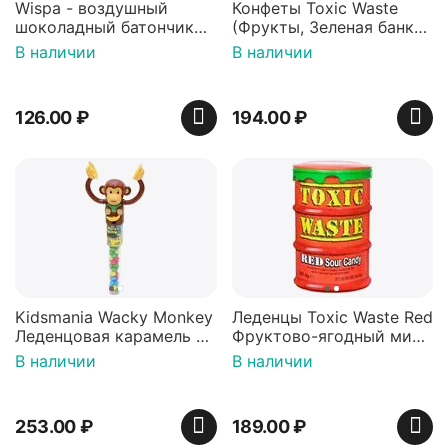
Wispa - воздушный
Конфеты Toxic Waste
шоколадный батончик
(Фрукты, Зеленая банка,
36 гр
42 гр).
В наличии
В наличии
126.00
₽
194.00
₽
Kidsmania Wacky Monkey
Леденцы Toxic Waste Red
Леденцовая карамель с
Фруктово-ягодный микс
игрушкой Ваки Манки
Красная банка 42 г,
В наличии
В наличии
12г, Китай
Пакистан
253.00
₽
189.00
₽