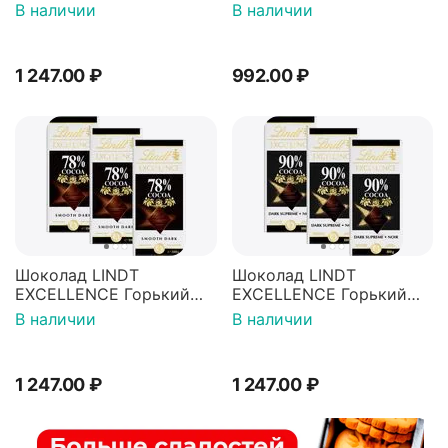
70% Какао 100г 3штуки
Миндалем 300г
В наличии
В наличии
1 247.00
₽
992.00
₽
Шоколад LINDT
Шоколад LINDT
EXCELLENCE Горький
EXCELLENCE Горький
78% Какао 100г 3штуки
90% Какао 100г 3штуки
В наличии
В наличии
1 247.00
₽
1 247.00
₽