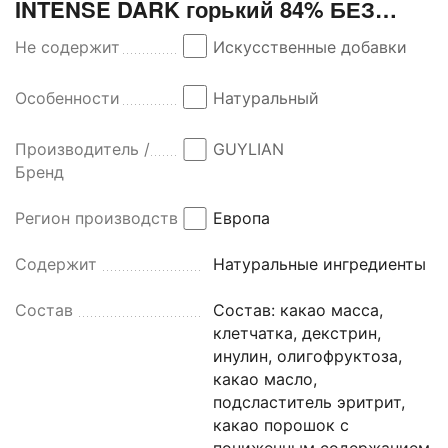
INTENSE DARK горький 84% БЕЗ
САХАРА со стевией 100г*3штуки
Не содержит
Искусственные добавки
Особенности
Натуральный
Производитель /
GUYLIAN
Бренд
Регион производства
Европа
Содержит
Натуральные ингредиенты
Состав
Состав: какао масса,
клетчатка, декстрин,
инулин, олигофруктоза,
какао масло,
подсластитель эритрит,
какао порошок с
пониженным содержанием