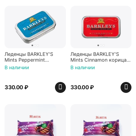
Леденцы BARKLEY'S
Леденцы BARKLEY'S
Mints Peppermint
Mints Cinnamon корица
перечная мята 50г,
50г, Нидерланды
В наличии
В наличии
Нидерланды
330.00
₽
330.00
₽