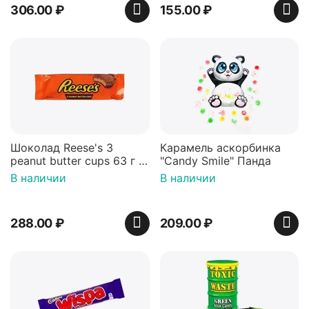
306.00
₽
155.00
₽
Шоколад Reese's 3
Карамель аскорбинка
peanut butter cups 63 г с
"Candy Smile" Панда
арахисовой пастой
В наличии
В наличии
288.00
₽
209.00
₽