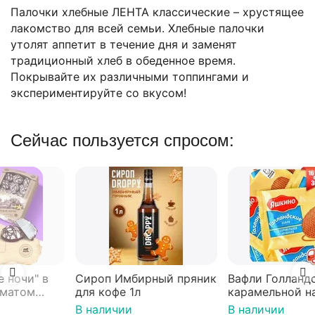
Палочки хлебные ЛЕНТА классические – хрустящее
лакомство для всей семьи. Хлебные палочки
утолят аппетит в течение дня и заменят
традиционный хлеб в обеденное время.
Покрывайте их различными топпингами и
экспериментируйте со вкусом!
Сейчас пользуется спросом:
Сироп Имбирный пряник
Вафли Голландские с
для кофе 1л
карамельной начинкой
16 шт по 36 г ТМ Яшкино
В наличии
В наличии