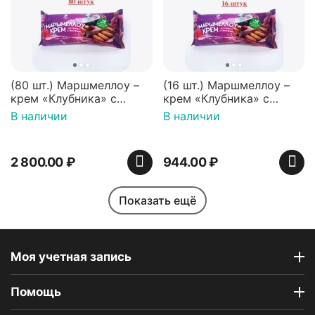
(80 шт.) Маршмеллоу –
(16 шт.) Маршмеллоу –
крем «Клубника» с
крем «Клубника» с
палочками (ТМ
палочками (ТМ
В наличии
В наличии
«Зефирный Лео»)
«Зефирный Лео»)
2 800.00
₽
944.00
₽
Показать ещё
Моя учетная запись
Помощь
Индийская сладость
Набор пирожных