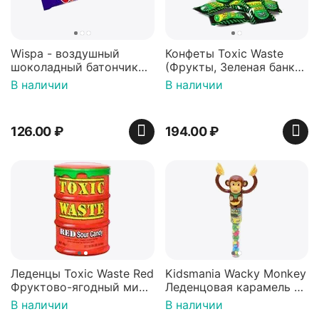
Wispa - воздушный
Конфеты Toxic Waste
шоколадный батончик
(Фрукты, Зеленая банка,
36 гр
42 гр).
В наличии
В наличии
126.00
₽
194.00
₽
Леденцы Toxic Waste Red
Kidsmania Wacky Monkey
Фруктово-ягодный микс
Леденцовая карамель с
Красная банка 42 г,
игрушкой Ваки Манки
В наличии
В наличии
Пакистан
12г, Китай