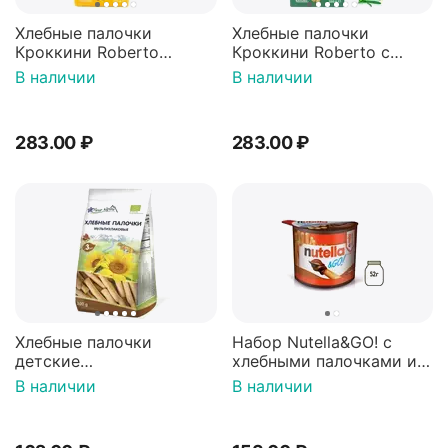
Хлебные палочки
Хлебные палочки
Кроккини Roberto
Кроккини Roberto с
соленые, 250 г
розмарином, 250 г
В наличии
В наличии
283.00
₽
283.00
₽
Хлебные палочки
Набор Nutella&GO! c
детские
хлебными палочками и
МУЛЬТИЗЛАКОВЫЕ, с 3
ореховой пастой Nutella,
В наличии
В наличии
лет, 100 г
52г