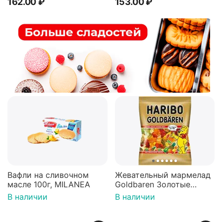
162.00
₽
153.00
₽
Вафли на сливочном
Жевательный мармелад
масле 100г, MILANEA
Goldbaren Золотые
мишки 100г, Германия
В наличии
В наличии