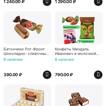
1 240.00
₽
1 290.00
₽
Батончики Рот-Фронт
Конфеты Миндаль
Шоколадно- сливочный
Иванович в молочной
вкус 500гр
шоколадной глазури,
В наличии
В наличии
500 гр
390.00
₽
790.00
₽