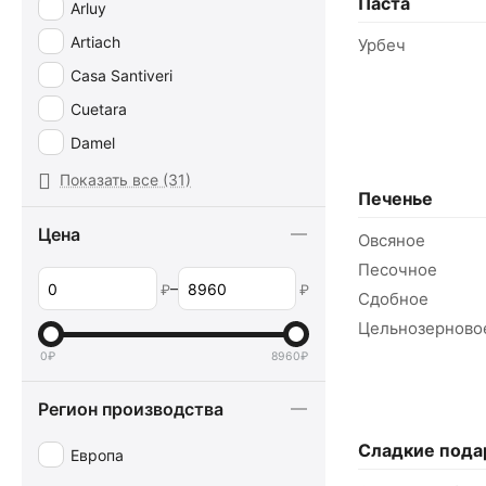
Паста
Arluy
Artiach
Урбеч
Casa Santiveri
Cuetara
Damel
Delaviuda
Показать все (31)
Печенье
El Almendro
Цена
Овсяное
Fini
Песочное
Galletas Asinez
–
₽
₽
Сдобное
Haribo
Цельнозерново
JAKE
0
₽
8960
₽
Johny Bee
Регион производства
Kidsmania
King Regal
Сладкие пода
Европа
Lindt