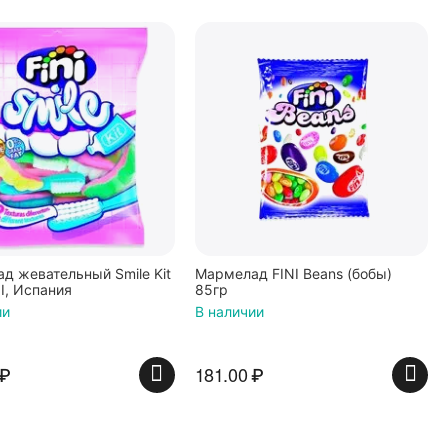
д жевательный Smile Kit
Мармелад FINI Beans (бобы)
I, Испания
85гр
ии
В наличии
₽
181.00
₽