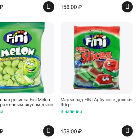
₽
158.00
₽
ная резинка Fini Melon
Мармелад FINI Арбузные дольки
ыраженным вкусом дыни
90гр
ии
В наличии
₽
158.00
₽