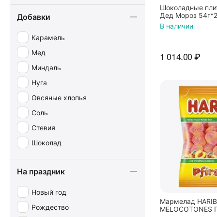
Шоколадные пли
Дед Мороз 54г*
Добавки
В наличии
Карамель
Мед
1 014.00
₽
Миндаль
Нуга
Овсяные хлопья
Соль
Стевия
Шоколад
На праздник
Новый год
Мармелад HARI
Рождество
MELOCOTONES П