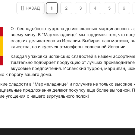
НАЗАД
1
2
3
4
5
6
От бесподобного туррона до изысканных марципановых ла
всему миру. В "Мармеладнице" мы гордимся тем, что пр
сладких деликатесов из Испании. Выбирая наш магазин, в
качества, но и кусочек атмосферы солнечной Испании.
Каждая упаковка испанских сладостей в нашем ассортимен
тщательно подбирает продукцию от лучших производителе
вкусовые предпочтения. Испанский туррон, марципан, шо
мо к порогу вашего дома.
кие сладости в "Мармеладнице" и получите не только высокое к
ециальные предложения делают покупку еще более выгодной. П
ие угощения с нашего виртуального полок!