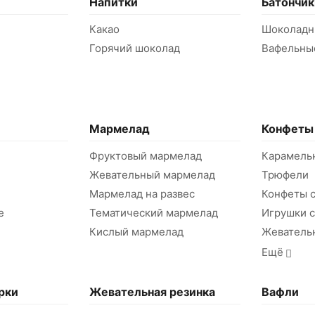
Напитки
Батончик
Какао
Шоколадн
Горячий шоколад
Вафельны
Мармелад
Конфеты
Фруктовый мармелад
Карамель
Жевательный мармелад
Трюфели
Мармелад на развес
Конфеты с
е
Тематический мармелад
Игрушки 
Кислый мармелад
Жеватель
Ещё
рки
Жевательная резинка
Вафли