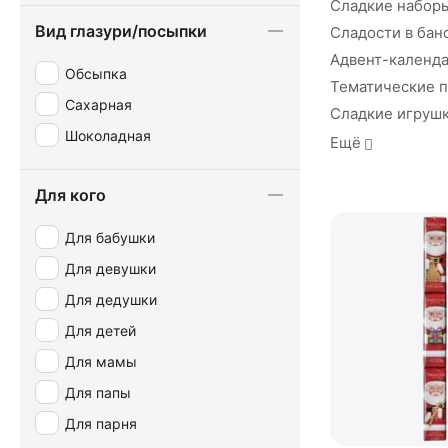
Сладкие набор
Oreo
Вид глазури/посыпки
Сладости в бан
ROYPAS
Адвент-календ
Обсыпка
Тематические 
Trefin
Сахарная
Сладкие игруш
Trident
Шоколадная
Ещё
Trolli
Valor
Для кого
VIDAL
Для бабушки
Вкусная помощь
Для девушки
Helios
Для дедушки
Gullon
Для детей
Simon Coll
Для мамы
Для папы
Для парня