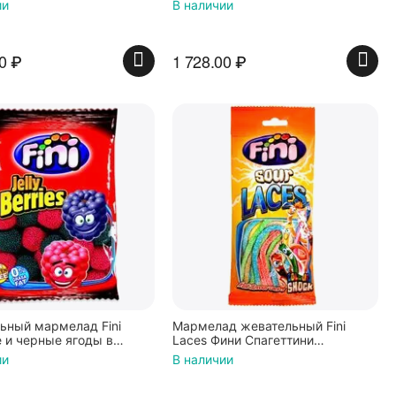
ии
В наличии
ГЛЮТЕНА 108г
0
₽
1 728.00
₽
ьный мармелад Fini
Мармелад жевательный Fini
 и черные ягоды в
Laces Фини Спагеттини
 90г, Испания
Подсахаренные 85г, Испания
ии
В наличии