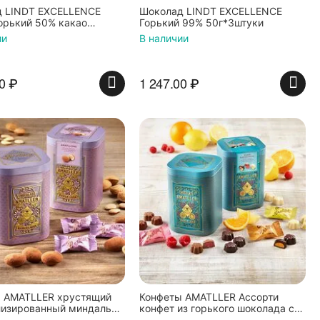
 LINDT EXCELLENCE
Шоколад LINDT EXCELLENCE
орький 50% какао
Горький 99% 50г*3штуки
 100г*3штуки
ии
В наличии
0
₽
1 247.00
₽
 AMATLLER хрустящий
Конфеты AMATLLER Ассорти
изированный миндаль
конфет из горького шоколада с
ons" БЕЗ ГЛЮТЕНА 100г
фруктовыми начинками БЕЗ