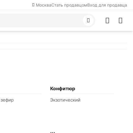
Москва
Стать продавцом
Вход для продавца
Конфитюр
 зефир
Экзотический