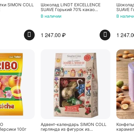
тки SIMON COLL
Шоколад LINDT EXCELLENCE
Шоколад
2
SUAVE Горький 70% какао
SUAVE Г
МЯГКИЙ 100г*3штуки
МЯГКИЙ
В наличии
В налич
1 247.00
₽
1 247.0
BO
Адвент-календарь SIMON COLL
Конфеты
ерсики 100г
гирлянда из фигурок из
карамел
молочного шоколада 215г
"Amatll