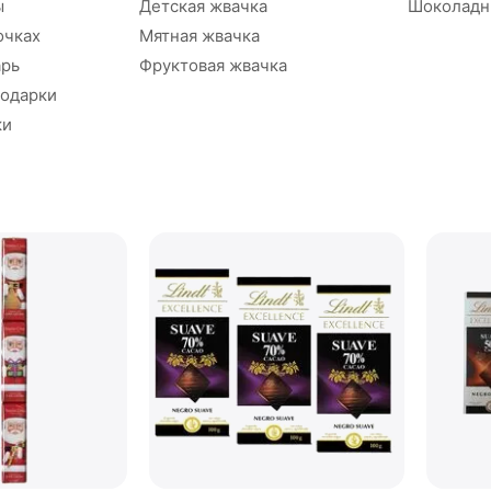
ы
Детская жвачка
Шоколадн
очках
Мятная жвачка
арь
Фруктовая жвачка
подарки
ки