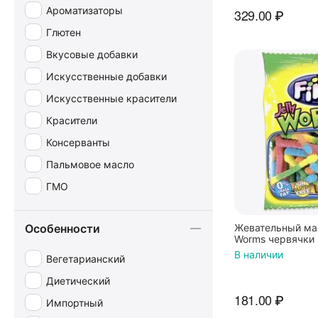
Ароматизаторы
329.00
₽
Глютен
Вкусовые добавки
Искусственные добавки
Искусственные красители
Красители
Консерванты
Пальмовое масло
ГМО
Особенности
Жевательный мар
Worms червячки 
Фрутти 90 г, Ис
В наличии
Вегетарианский
Диетический
181.00
₽
Импортный