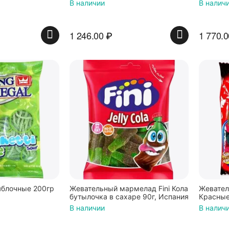
В наличии
В налич
1 246.00
₽
1 770.0
яблочные 200гр
Жевательный мармелад Fini Кола
Жевател
бутылочка в сахаре 90г, Испания
Красные
обсыпке
В наличии
В налич