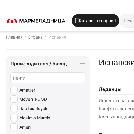
Каталог товаров
Главная
Страна
Испания
/
/
Испанск
Производитель / Бренд
Леденцы
Amatller
Movers FOOD
Леденцы на па
Rabitos Royale
Конфеты леден
Кислые леденц
Alquimia Murcia
Ameri