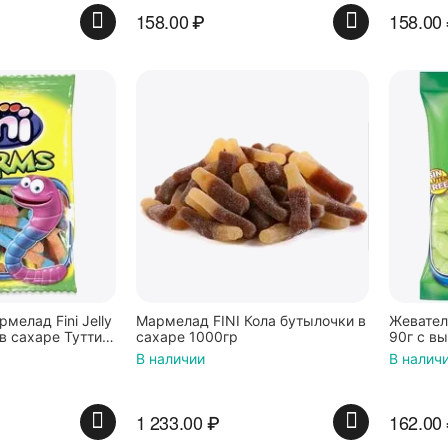
158.00
₽
158.00
мелад Fini Jelly
Мармелад FINI Кола бутылочки в
Жеватель
в сахаре Тутти
сахаре 1000гр
90г с в
пания
В наличии
В налич
1 233.00
₽
162.00