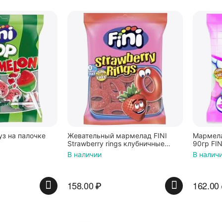
уз на палочке
Жевательный мармелад FINI
Мармела
Strawberry rings клубничные
90гр FIN
кольца 100г, Испания
В наличии
В налич
158.00
₽
162.00