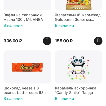
Вафли на сливочном
Жевательный мармелад
масле 100г, MILANEA
Goldbaren Золотые
мишки 100г, Германия
В наличии
В наличии
306.00
₽
155.00
₽
Шоколад Reese's 3
Карамель аскорбинка
peanut butter cups 63 г с
"Candy Smile" Панда
арахисовой пастой
В наличии
В наличии