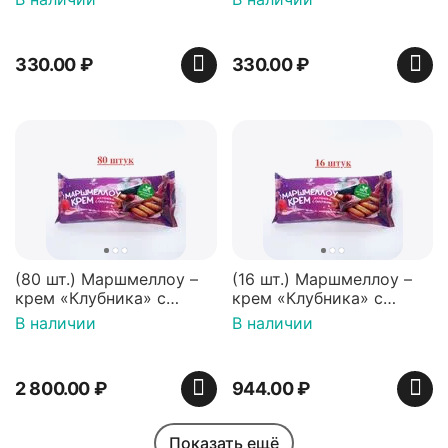
Нидерланды
330.00
₽
330.00
₽
(80 шт.) Маршмеллоу –
(16 шт.) Маршмеллоу –
крем «Клубника» с
крем «Клубника» с
палочками (ТМ
палочками (ТМ
В наличии
В наличии
«Зефирный Лео»)
«Зефирный Лео»)
2 800.00
₽
944.00
₽
Показать ещё