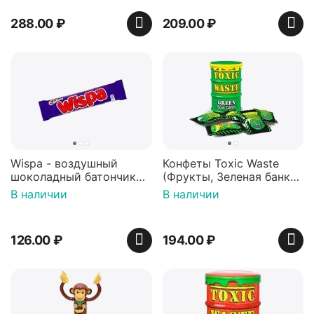
288.00
₽
209.00
₽
Wispa - воздушный
Конфеты Toxic Waste
шоколадный батончик
(Фрукты, Зеленая банка,
36 гр
42 гр).
В наличии
В наличии
126.00
₽
194.00
₽