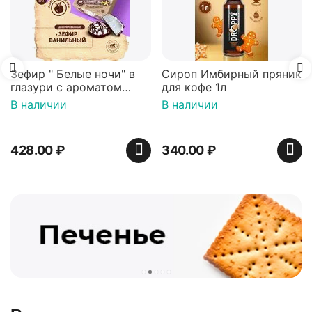
Сироп Имбирный пряник
Вафли Голландские с
для кофе 1л
карамельной начинкой
16 шт по 36 г ТМ Яшкино
В наличии
В наличии
340.00
₽
439.00
₽