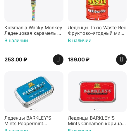
Kidsmania Wacky Monkey
Леденцы Toxic Waste Red
Леденцовая карамель с
Фруктово-ягодный микс
игрушкой Ваки Манки
Красная банка 42 г,
В наличии
В наличии
12г, Китай
Пакистан
253.00
₽
189.00
₽
Леденцы BARKLEY'S
Леденцы BARKLEY'S
Mints Peppermint
Mints Cinnamon корица
перечная мята 50г,
50г, Нидерланды
В наличии
В наличии