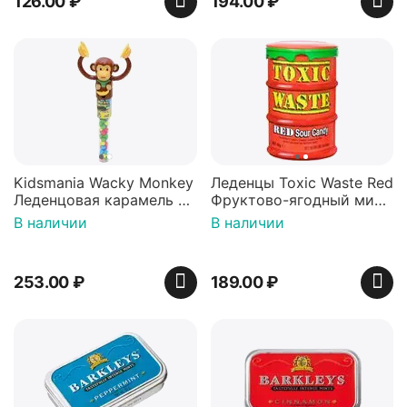
126.00
₽
194.00
₽
Kidsmania Wacky Monkey
Леденцы Toxic Waste Red
Леденцовая карамель с
Фруктово-ягодный микс
игрушкой Ваки Манки
Красная банка 42 г,
В наличии
В наличии
12г, Китай
Пакистан
253.00
₽
189.00
₽