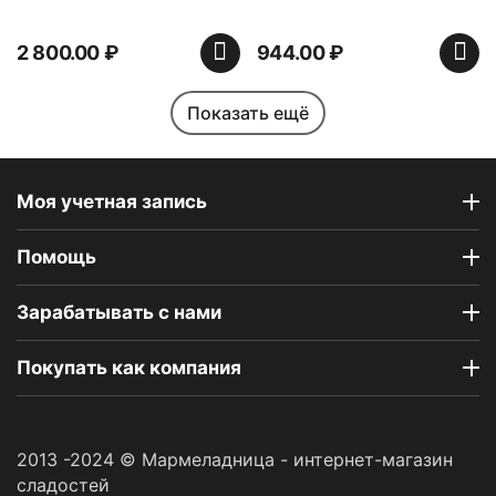
2 800.00
₽
944.00
₽
Показать ещё
Моя учетная запись
Помощь
Индийская сладость
Набор пирожных
Haldirams Соан кейк
картошка (пирожные
Зарабатывать с нами
(Soan cake), 250 г
ассорти), 6 шт
В наличии
В наличии
Покупать как компания
642.00
₽
1 890.00
₽
2013 -2024 © Мармеладница - интернет-магазин
сладостей