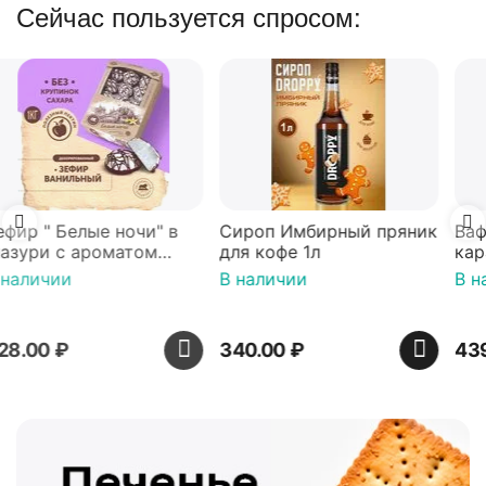
Сейчас пользуется спросом:
Сироп Имбирный пряник
Вафли Голландские с
для кофе 1л
карамельной начинкой
16 шт по 36 г ТМ Яшкино
В наличии
В наличии
340.00
₽
439.00
₽