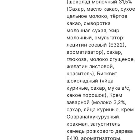
(шоколад молочный 31,5%
(Сахар, масло какао, сухое
цельное молоко, тёртое
какао, сыворотка
молочная сухая, жир
молочный, эмульгатор:
лецитин соевый (Е322),
ароматизатор), сахар,
глюкоза, молоко сгущеное,
желатин листовой,
краситель), Бисквит
шоколадный (яйца
куриные, сахар, мука в/с,
какое порошок), Крем
заварной (молоко 3,2%,
сахар, яйца куриные, крем
Соврана(кукурузный
крахмал, загуститель
камедь рожкового дерева
Е410, ароматизаторы,