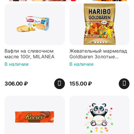
Вафли на сливочном
Жевательный мармелад
масле 100г, MILANEA
Goldbaren Золотые
мишки 100г, Германия
В наличии
В наличии
306.00
₽
155.00
₽