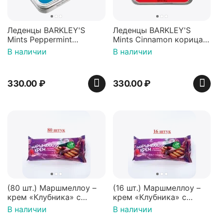
Леденцы BARKLEY'S
Леденцы BARKLEY'S
Mints Peppermint
Mints Cinnamon корица
перечная мята 50г,
50г, Нидерланды
В наличии
В наличии
Нидерланды
330.00
₽
330.00
₽
(80 шт.) Маршмеллоу –
(16 шт.) Маршмеллоу –
крем «Клубника» с
крем «Клубника» с
палочками (ТМ
палочками (ТМ
В наличии
В наличии
«Зефирный Лео»)
«Зефирный Лео»)