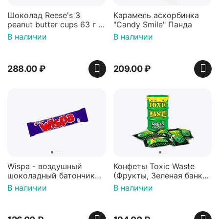
Шоколад Reese's 3
Карамель аскорбинка
peanut butter cups 63 г с
"Candy Smile" Панда
арахисовой пастой
В наличии
В наличии
288.00
₽
209.00
₽
Wispa - воздушный
Конфеты Toxic Waste
шоколадный батончик
(Фрукты, Зеленая банка,
36 гр
42 гр).
В наличии
В наличии