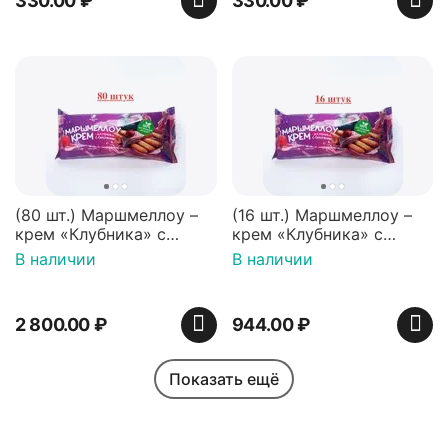
330.00
₽
330.00
₽
(80 шт.) Маршмеллоу –
(16 шт.) Маршмеллоу –
крем «Клубника» с
крем «Клубника» с
палочками (ТМ
палочками (ТМ
В наличии
В наличии
«Зефирный Лео»)
«Зефирный Лео»)
2 800.00
₽
944.00
₽
Показать ещё