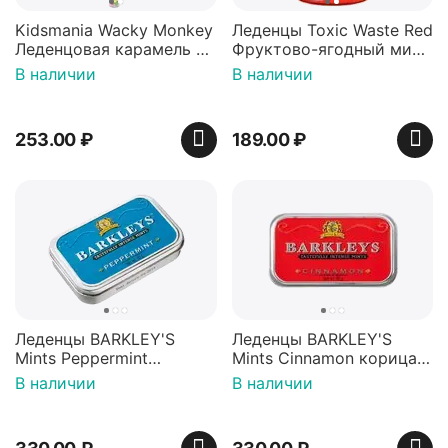
Kidsmania Wacky Monkey
Леденцы Toxic Waste Red
Леденцовая карамель с
Фруктово-ягодный микс
игрушкой Ваки Манки
Красная банка 42 г,
В наличии
В наличии
12г, Китай
Пакистан
253.00
₽
189.00
₽
Леденцы BARKLEY'S
Леденцы BARKLEY'S
Mints Peppermint
Mints Cinnamon корица
перечная мята 50г,
50г, Нидерланды
В наличии
В наличии
Нидерланды