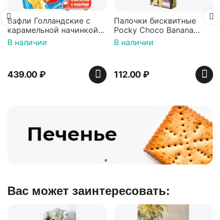
Вафли Голландские с
Палочки бисквитные
карамельной начинкой
Pocky Choco Banana
16 шт по 36 г ТМ Яшкино
25гр
В наличии
В наличии
439.00
₽
112.00
₽
Вас может заинтересовать: