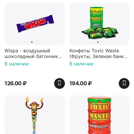
Wispa - воздушный
Конфеты Toxic Waste
шоколадный батончик
(Фрукты, Зеленая банка,
36 гр
42 гр).
В наличии
В наличии
126.00
₽
194.00
₽