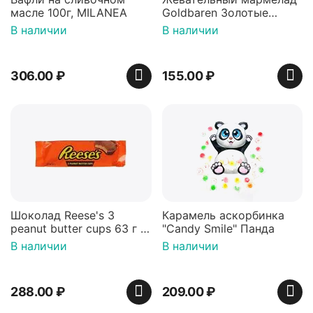
масле 100г, MILANEA
Goldbaren Золотые
мишки 100г, Германия
В наличии
В наличии
306.00
₽
155.00
₽
Шоколад Reese's 3
Карамель аскорбинка
peanut butter cups 63 г с
"Candy Smile" Панда
арахисовой пастой
В наличии
В наличии
288.00
₽
209.00
₽