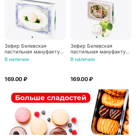
Зефир Белевская
Зефир Белевская
пастильная мануфактура
пастильная мануфактура
"Черносмородиновый",
"Зефирное детство", 250
В наличии
В наличии
250 г
г
169.00
₽
169.00
₽