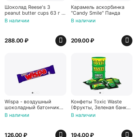
Шоколад Reese's 3
Карамель аскорбинка
peanut butter cups 63 г с
"Candy Smile" Панда
арахисовой пастой
В наличии
В наличии
288.00
₽
209.00
₽
Wispa - воздушный
Конфеты Toxic Waste
шоколадный батончик
(Фрукты, Зеленая банка,
36 гр
42 гр).
В наличии
В наличии
126.00
₽
194.00
₽