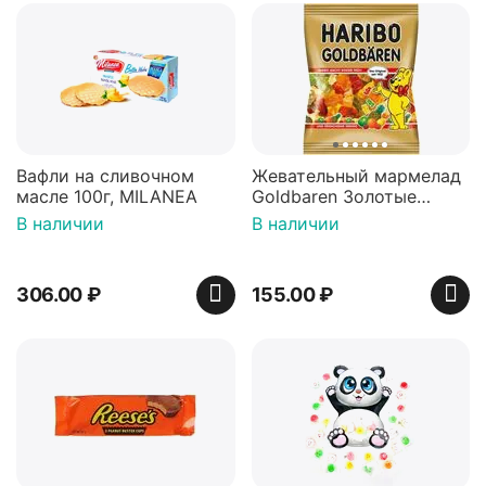
Вафли на сливочном
Жевательный мармелад
масле 100г, MILANEA
Goldbaren Золотые
мишки 100г, Германия
В наличии
В наличии
306.00
₽
155.00
₽