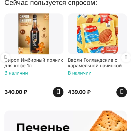
Сейчас пользуется спросом:
Сироп Имбирный пряник
Вафли Голландские с
для кофе 1л
карамельной начинкой
16 шт по 36 г ТМ Яшкино
В наличии
В наличии
340.00
₽
439.00
₽