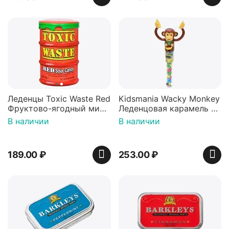
Леденцы Toxic Waste Red
Kidsmania Wacky Monkey
Фруктово-ягодный микс
Леденцовая карамель с
Красная банка 42 г,
игрушкой Ваки Манки
В наличии
В наличии
Пакистан
12г, Китай
189.00
₽
253.00
₽