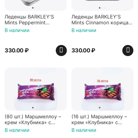
Леденцы BARKLEY'S
Леденцы BARKLEY'S
Mints Peppermint
Mints Cinnamon корица
перечная мята 50г,
50г, Нидерланды
В наличии
В наличии
Нидерланды
330.00
₽
330.00
₽
(80 шт.) Маршмеллоу –
(16 шт.) Маршмеллоу –
крем «Клубника» с
крем «Клубника» с
палочками (ТМ
палочками (ТМ
В наличии
В наличии
«Зефирный Лео»)
«Зефирный Лео»)