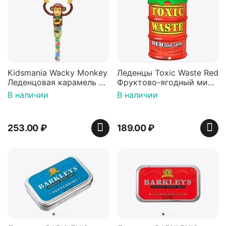
Kidsmania Wacky Monkey
Леденцы Toxic Waste Red
Леденцовая карамель с
Фруктово-ягодный микс
игрушкой Ваки Манки
Красная банка 42 г,
В наличии
В наличии
12г, Китай
Пакистан
253.00
₽
189.00
₽