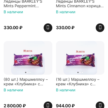
Леденцы BARKLEY'S
Леденцы BARKLEY'S
Mints Peppermint
Mints Cinnamon корица
перечная мята 50г,
50г, Нидерланды
В наличии
В наличии
Нидерланды
330.00
₽
330.00
₽
(80 шт.) Маршмеллоу –
(16 шт.) Маршмеллоу –
крем «Клубника» с
крем «Клубника» с
палочками (ТМ
палочками (ТМ
В наличии
В наличии
«Зефирный Лео»)
«Зефирный Лео»)
2 800.00
₽
944.00
₽