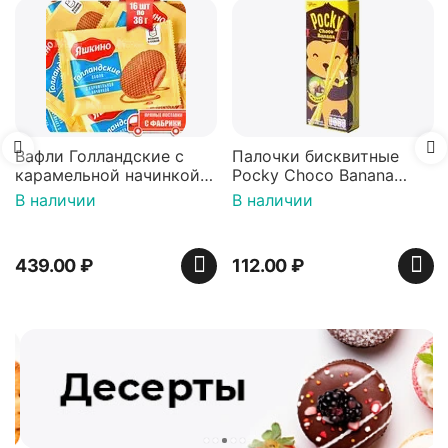
Вафли Голландские с
Палочки бисквитные
карамельной начинкой
Pocky Choco Banana
16 шт по 36 г ТМ Яшкино
25гр
В наличии
В наличии
439.00
₽
112.00
₽