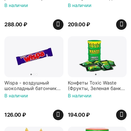
арахисовой пастой
В наличии
В наличии
288.00
₽
209.00
₽
Wispa - воздушный
Конфеты Toxic Waste
шоколадный батончик
(Фрукты, Зеленая банка,
36 гр
42 гр).
В наличии
В наличии
126.00
₽
194.00
₽