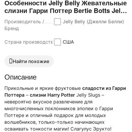
Особенности Jelly Belly Жевательные
слизни Гарри Поттер Bertie Botts Jelly
Slugs (59 гр)
Производитель /
Jelly Belly (Джелли Белли)
Бренд
Страна производства
США
Найти похожие
Описание
Прикольные и яркие фруктовые
сладости из Гарри
Поттера
–
слизни
Harry
Potter
Jelly Slugs –
невероятно вкусное развлечение для
многочисленных поклонников эпопеи о Гарри
Поттере и отличный подарок для молодых
волшебников, только-только начинающих
осваивать тонкости магии! Слагулус Эрукто!