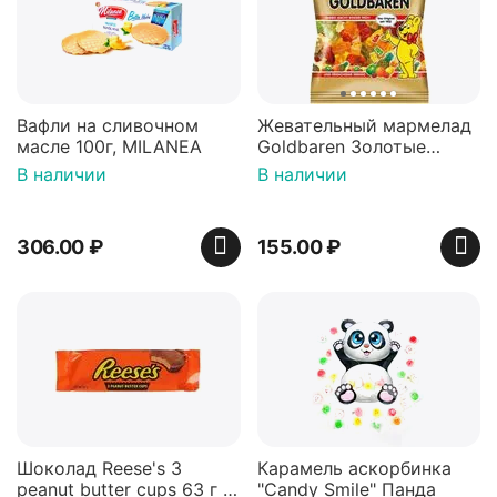
Вафли на сливочном
Жевательный мармелад
масле 100г, MILANEA
Goldbaren Золотые
мишки 100г, Германия
В наличии
В наличии
306.00
₽
155.00
₽
Шоколад Reese's 3
Карамель аскорбинка
peanut butter cups 63 г с
"Candy Smile" Панда