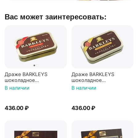
Вас может заинтересовать:
Драже BARKLEYS
Драже BARKLEYS
шоколадное
шоколадное
CHOCOLATE MINT Мята
CHOCOLATE CINNAMON
В наличии
В наличии
50г
Корица 50г
436.00
₽
436.00
₽