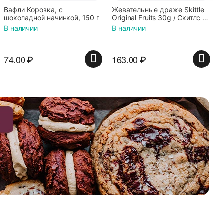
Жевательные драже Skittle
Конфеты Jelly Belly А
, 150 г
Original Fruits 30g / Скитлс со
Кислые фрукты (28гр.
вкусом фруктов 30гр в
В наличии
В наличии
красной банке
163.00
₽
135.00
₽