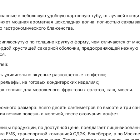
ованные в небольшую удобную картонную тубу, от лучшей конд
еняет мощная ароматная шоколадная волна, полностью связыв
о гастрономического блаженства.
иплюснутую по толщине круглую форму, чем отличаются от мног
ердой хрустящей сахарной оболочки, предохраняющей нежную н
ся.
лей:
ть удивительно вкусные разноцветные конфетки;
ельефы, на готовых кондитерских изделиях;
к топпинг для мороженого, фруктовых салатов, каш, мюсли.
ромного размера: всего десять сантиметров по высоте и три са
я всяких полезных мелочей, после окончания конфет.
диницы продукции, по доступной цене, предлагает лицензирован
вка
EMS
, транспортной компанией СДЭК, Боксберри, а по Москв
оставки будет равна нулю. Теперь, вопрос «где купить шокол