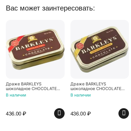
Вас может заинтересовать:
Драже BARKLEYS
Драже BARKLEYS
шоколадное CHOCOLATE
шоколадное CHOCOLATE
MINT Мята 50г
CINNAMON Корица 50г
В наличии
В наличии
436.00
₽
436.00
₽