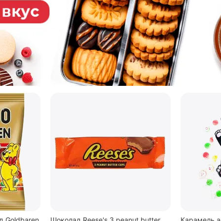
 Goldbaren
Шоколад Reese's 3 peanut butter
Карамель а