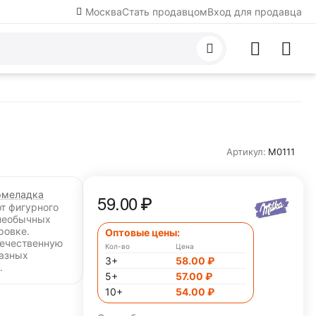
Москва
Стать продавцом
Вход для продавца
Артикул:
M0111
меладка
59.00
₽
от фигурного
необычных
ровке.
Оптовые цены:
течественную
Кол-во
Цена
разных
3+
58.00
₽
.
5+
57.00
₽
10+
54.00
₽