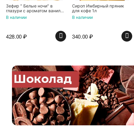
" в
Сироп Имбирный пряник
Вафли Голландские 
м ванили
для кофе 1л
карамельной начинк
0 гр*4
по 36 г ТМ Яшкино
В наличии
В наличии
340.00
₽
439.00
₽