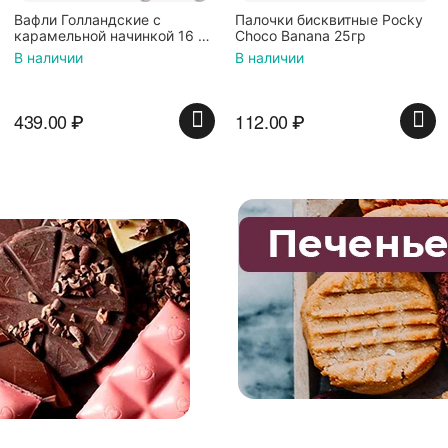
с
Палочки бисквитные Pocky
Вафли Коровка, c
ой 16 шт
Choco Banana 25гр
шоколадной начинкой
В наличии
В наличии
112.00
₽
74.00
₽