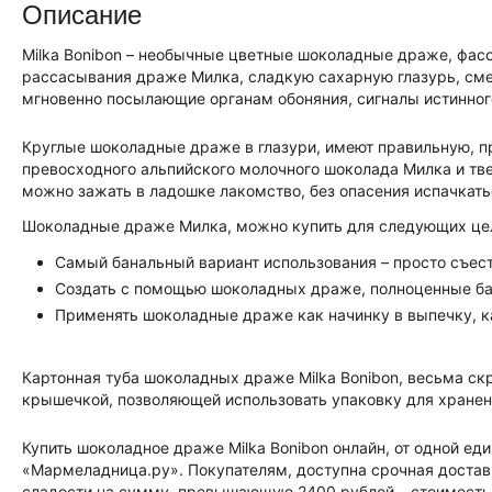
Описание
Milka Bonibon – необычные цветные шоколадные драже, фас
рассасывания драже Милка, сладкую сахарную глазурь, см
мгновенно посылающие органам обоняния, сигналы истинног
Круглые шоколадные драже в глазури, имеют правильную, пр
превосходного альпийского молочного шоколада Милка и тв
можно зажать в ладошке лакомство, без опасения испачкать
Шоколадные драже Милка, можно купить для следующих це
Самый банальный вариант использования – просто съес
Создать с помощью шоколадных драже, полноценные бар
Применять шоколадные драже как начинку в выпечку, ка
Картонная туба шоколадных драже Milka Bonibon, весьма ск
крышечкой, позволяющей использовать упаковку для хранени
Купить шоколадное драже Milka Bonibon онлайн, от одной е
«Мармеладница.ру». Покупателям, доступна срочная доста
сладости на сумму, превышающую 2400 рублей – стоимость д