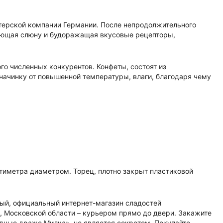
итерской компании Германии. После непродолжительного
ающая слюну и будоражащая вкусовые рецепторы,
о численных конкурентов. Конфеты, состоят из
ачинку от повышенной температуры, влаги, благодаря чему
нтиметра диаметром. Торец, плотно закрыт пластиковой
ный, официальный интернет-магазин сладостей
е, Московской области – курьером прямо до двери. Закажите
адные драже Милка», не является секретом. Покупайте