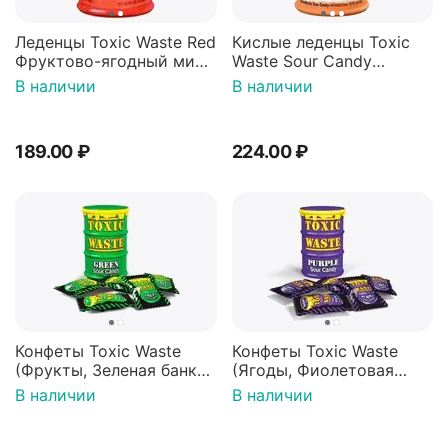
Леденцы Toxic Waste Red
Кислые леденцы Toxic
Фруктово-ягодный микс
Waste Sour Candy
Красная банка 42 г,
Nuclear Fusion
В наличии
В наличии
Пакистан
оранжевая бочка 42 г,
Пакистан
189.00
₽
224.00
₽
Конфеты Toxic Waste
Конфеты Toxic Waste
(Фрукты, Зеленая банка,
(Ягоды, Фиолетовая
42 гр).
банка, 42 гр.).
В наличии
В наличии