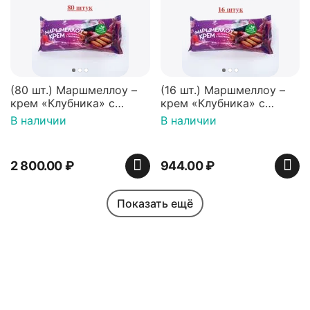
(80 шт.) Маршмеллоу –
(16 шт.) Маршмеллоу –
крем «Клубника» с
крем «Клубника» с
палочками (ТМ
палочками (ТМ
В наличии
В наличии
«Зефирный Лео»)
«Зефирный Лео»)
2 800.00
₽
944.00
₽
Показать ещё
Моя учетная запись
Помощь
Индийская сладость
Набор пирожных