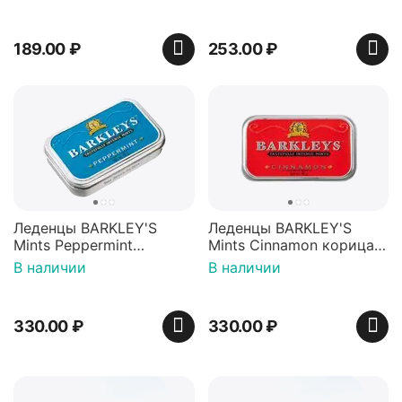
Пакистан
12г, Китай
189.00
₽
253.00
₽
Леденцы BARKLEY'S
Леденцы BARKLEY'S
Mints Peppermint
Mints Cinnamon корица
перечная мята 50г,
50г, Нидерланды
В наличии
В наличии
Нидерланды
330.00
₽
330.00
₽