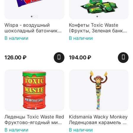
Wispa - воздушный
Конфеты Toxic Waste
шоколадный батончик
(Фрукты, Зеленая банка,
36 гр
42 гр).
В наличии
В наличии
126.00
₽
194.00
₽
Леденцы Toxic Waste Red
Kidsmania Wacky Monkey
Фруктово-ягодный микс
Леденцовая карамель с
Красная банка 42 г,
игрушкой Ваки Манки
В наличии
В наличии