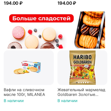
194.00
₽
194.00
₽
Вафли на сливочном
Жевательный мармелад
масле 100г, MILANEA
Goldbaren Золотые
мишки 100г, Германия
В наличии
В наличии