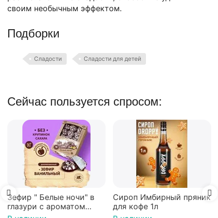
своим необычным эффектом.
Подборки
Сладости
Сладости для детей
Сейчас пользуется спросом:
Вафли Голландские с
карамельной начинко
16 шт по 36 г ТМ Яшк
В наличии
439.00
₽
 в
Сироп Имбирный пряник
для кофе 1л
нный