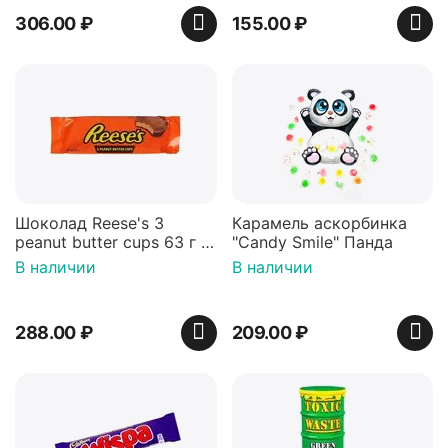
306.00
₽
155.00
₽
Шоколад Reese's 3
Карамель аскорбинка
peanut butter cups 63 г с
"Candy Smile" Панда
арахисовой пастой
В наличии
В наличии
288.00
₽
209.00
₽