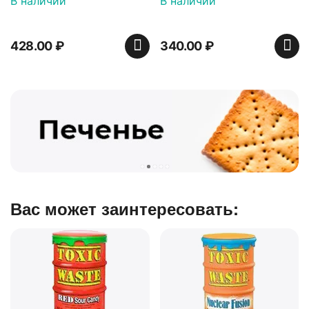
В наличии
)
340.00
₽
Вас может заинтересовать: