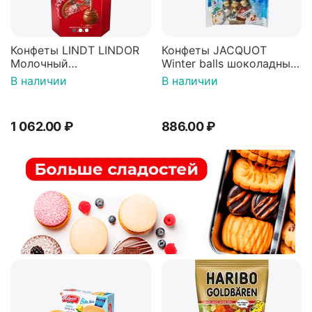
Конфеты LINDT LINDOR
Конфеты JACQUOT
Молочный
Winter balls шоколадные
200г(Испания)
шарики с молочной
В наличии
В наличии
начинкой 100г*2шт
1 062.00
₽
886.00
₽