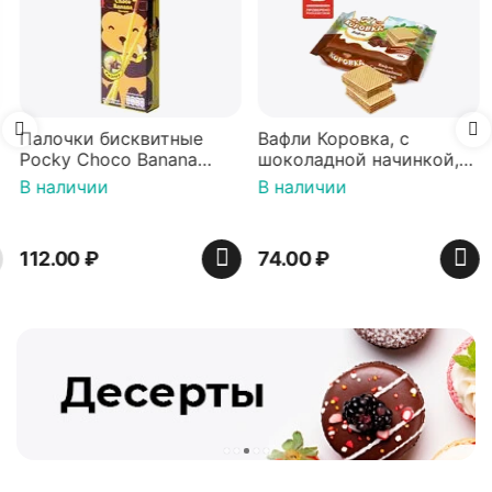
Палочки бисквитные
Вафли Коровка, c
Pocky Choco Banana
шоколадной начинкой,
25гр
150 г
В наличии
В наличии
112.00
₽
74.00
₽