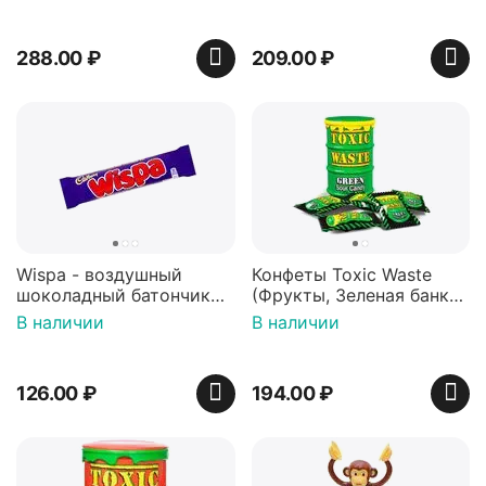
288.00
₽
209.00
₽
Wispa - воздушный
Конфеты Toxic Waste
шоколадный батончик
(Фрукты, Зеленая банка,
36 гр
42 гр).
В наличии
В наличии
126.00
₽
194.00
₽