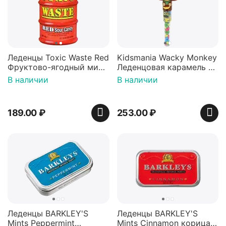
Леденцы Toxic Waste Red
Kidsmania Wacky Monkey
Фруктово-ягодный микс
Леденцовая карамель с
Красная банка 42 г,
игрушкой Ваки Манки
В наличии
В наличии
Пакистан
12г, Китай
189.00
₽
253.00
₽
Леденцы BARKLEY'S
Леденцы BARKLEY'S
Mints Peppermint
Mints Cinnamon корица