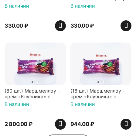
перечная мята 50г,
50г, Нидерланды
В наличии
В наличии
Нидерланды
330.00
₽
330.00
₽
(80 шт.) Маршмеллоу –
(16 шт.) Маршмеллоу –
крем «Клубника» с
крем «Клубника» с
палочками (ТМ
палочками (ТМ
В наличии
В наличии
«Зефирный Лео»)
«Зефирный Лео»)
2 800.00
₽
944.00
₽