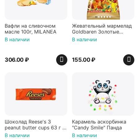
Вафли на сливочном
Жевательный мармелад
масле 100г, MILANEA
Goldbaren Золотые
мишки 100г, Германия
В наличии
В наличии
306.00
₽
155.00
₽
Шоколад Reese's 3
Карамель аскорбинка
peanut butter cups 63 г с
"Candy Smile" Панда
арахисовой пастой
В наличии
В наличии