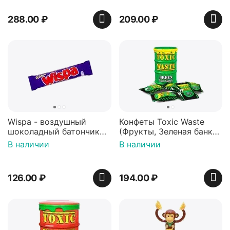
288.00
₽
209.00
₽
Wispa - воздушный
Конфеты Toxic Waste
шоколадный батончик
(Фрукты, Зеленая банка,
36 гр
42 гр).
В наличии
В наличии
126.00
₽
194.00
₽