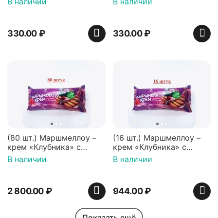
В наличии
В наличии
Нидерланды
330.00
₽
330.00
₽
(80 шт.) Маршмеллоу –
(16 шт.) Маршмеллоу –
крем «Клубника» с
крем «Клубника» с
палочками (ТМ
палочками (ТМ
В наличии
В наличии
«Зефирный Лео»)
«Зефирный Лео»)
2 800.00
₽
944.00
₽
Показать ещё