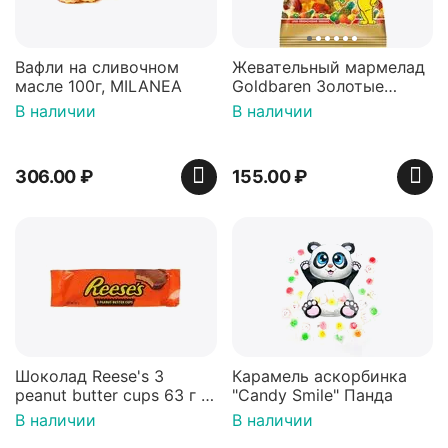
Вафли на сливочном
Жевательный мармелад
масле 100г, MILANEA
Goldbaren Золотые
мишки 100г, Германия
В наличии
В наличии
306.00
₽
155.00
₽
Шоколад Reese's 3
Карамель аскорбинка
peanut butter cups 63 г с
"Candy Smile" Панда
арахисовой пастой
В наличии
В наличии