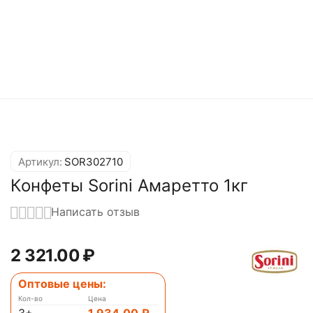
Артикул:
SOR302710
Конфеты Sorini Амаретто 1кг
Написать отзыв
2 321.00
₽
Оптовые цены:
Кол-во
Цена
3+
1 934.00
₽