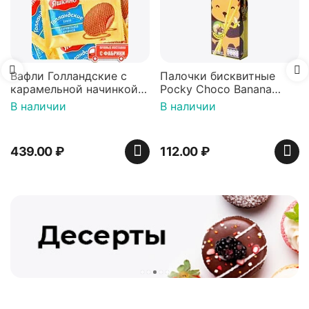
150 г
В наличии
74.00
₽
е с
Палочки бисквитные
нкой
Pocky Choco Banana
Яшкино
25гр
В наличии
112.00
₽