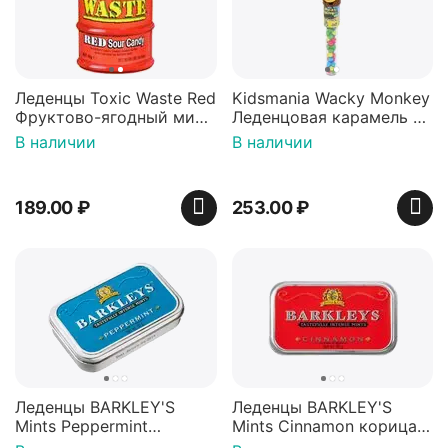
Леденцы Toxic Waste Red
Kidsmania Wacky Monkey
Фруктово-ягодный микс
Леденцовая карамель с
Красная банка 42 г,
игрушкой Ваки Манки
В наличии
В наличии
Пакистан
12г, Китай
189.00
₽
253.00
₽
Леденцы BARKLEY'S
Леденцы BARKLEY'S
Mints Peppermint
Mints Cinnamon корица
перечная мята 50г,
50г, Нидерланды