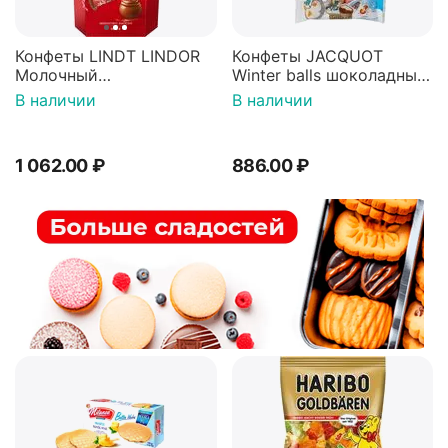
Конфеты LINDT LINDOR
Конфеты JACQUOT
Молочный
Winter balls шоколадные
200г(Испания)
шарики с молочной
В наличии
В наличии
начинкой 100г*2шт
1 062.00
₽
886.00
₽