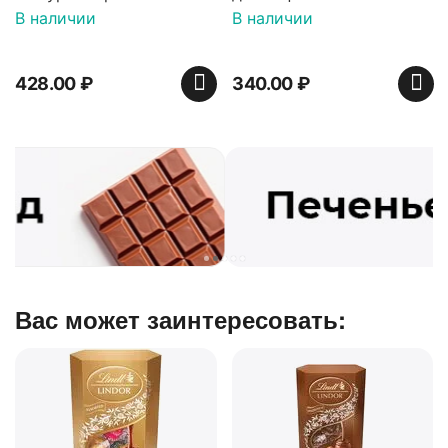
ванили декорированный
В наличии
В наличии
900 гр*4 (телевизор)
428.00
₽
340.00
₽
Вас может заинтересовать: