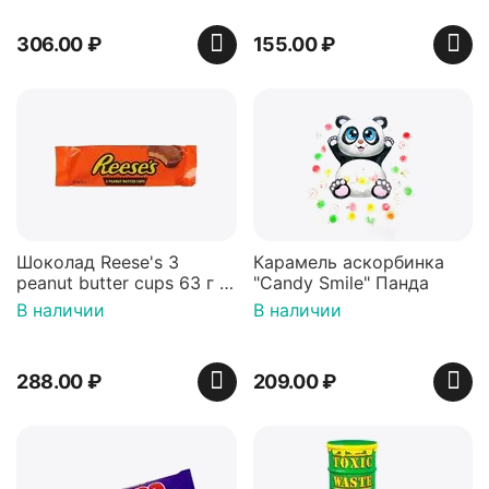
306.00
₽
155.00
₽
Шоколад Reese's 3
Карамель аскорбинка
peanut butter cups 63 г с
"Candy Smile" Панда
арахисовой пастой
В наличии
В наличии
288.00
₽
209.00
₽