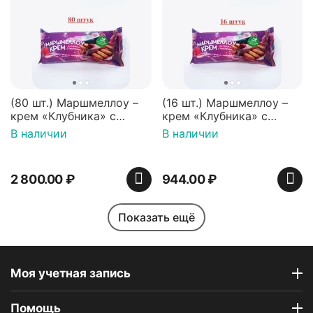
(80 шт.) Маршмеллоу –
(16 шт.) Маршмеллоу –
крем «Клубника» с
крем «Клубника» с
палочками (ТМ
палочками (ТМ
В наличии
В наличии
«Зефирный Лео»)
«Зефирный Лео»)
2 800.00
₽
944.00
₽
Показать ещё
Моя учетная запись
Помощь