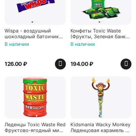
Wispa - воздушный
Конфеты Toxic Waste
шоколадный батончик
(Фрукты, Зеленая банка,
36 гр
42 гр).
В наличии
В наличии
126.00
₽
194.00
₽
Леденцы Toxic Waste Red
Kidsmania Wacky Monkey
Фруктово-ягодный микс
Леденцовая карамель с