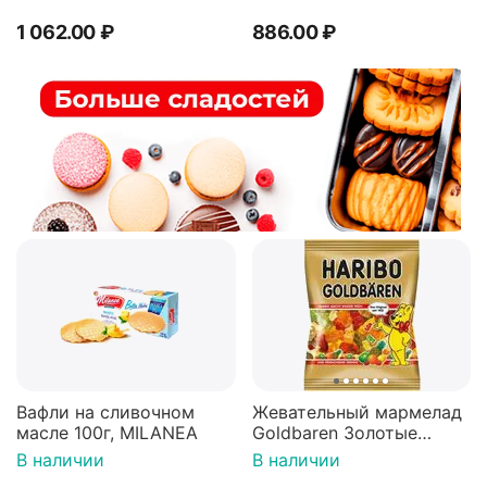
1 062.00
₽
886.00
₽
Вафли на сливочном
Жевательный мармелад
масле 100г, MILANEA
Goldbaren Золотые
мишки 100г, Германия
В наличии
В наличии