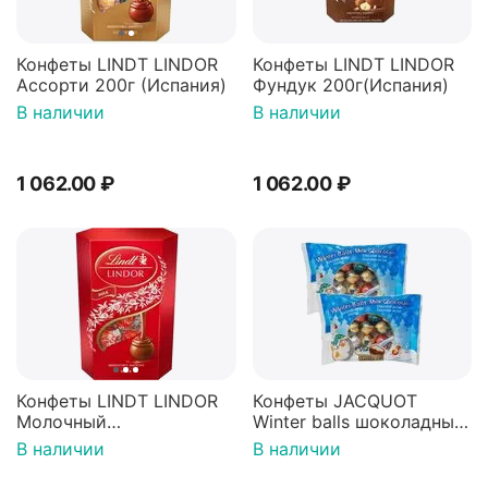
Конфеты LINDT LINDOR
Конфеты LINDT LINDOR
Ассорти 200г (Испания)
Фундук 200г(Испания)
В наличии
В наличии
1 062.00
₽
1 062.00
₽
Конфеты LINDT LINDOR
Конфеты JACQUOT
Молочный
Winter balls шоколадные
200г(Испания)
шарики с молочной
В наличии
В наличии
начинкой 100г*2шт