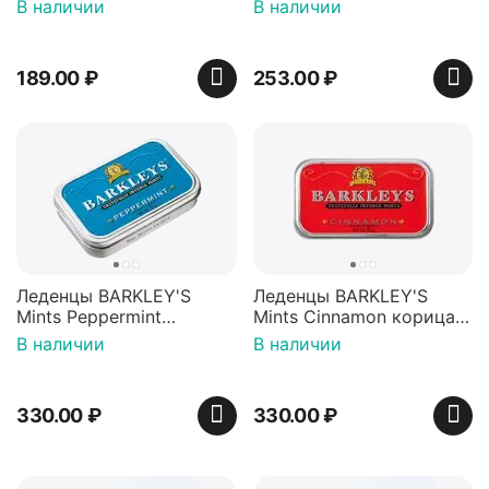
Красная банка 42 г,
игрушкой Ваки Манки
В наличии
В наличии
Пакистан
12г, Китай
189.00
₽
253.00
₽
Леденцы BARKLEY'S
Леденцы BARKLEY'S
Mints Peppermint
Mints Cinnamon корица
перечная мята 50г,
50г, Нидерланды
В наличии
В наличии
Нидерланды
330.00
₽
330.00
₽