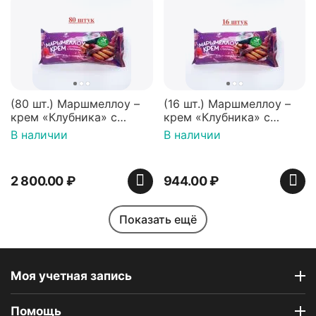
(80 шт.) Маршмеллоу –
(16 шт.) Маршмеллоу –
крем «Клубника» с
крем «Клубника» с
палочками (ТМ
палочками (ТМ
В наличии
В наличии
«Зефирный Лео»)
«Зефирный Лео»)
2 800.00
₽
944.00
₽
Показать ещё
Моя учетная запись
Помощь