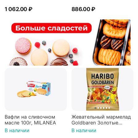
1 062.00
₽
886.00
₽
Вафли на сливочном
Жевательный мармелад
масле 100г, MILANEA
Goldbaren Золотые
мишки 100г, Германия
В наличии
В наличии