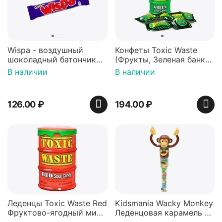
Wispa - воздушный
Конфеты Toxic Waste
шоколадный батончик
(Фрукты, Зеленая банка,
36 гр
42 гр).
В наличии
В наличии
126.00
₽
194.00
₽
Леденцы Toxic Waste Red
Kidsmania Wacky Monkey
Фруктово-ягодный микс
Леденцовая карамель с