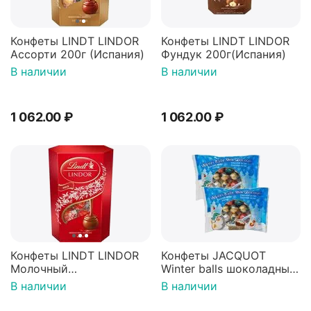
Конфеты LINDT LINDOR
Конфеты LINDT LINDOR
Ассорти 200г (Испания)
Фундук 200г(Испания)
В наличии
В наличии
1 062.00
₽
1 062.00
₽
Конфеты LINDT LINDOR
Конфеты JACQUOT
Молочный
Winter balls шоколадные
200г(Испания)
шарики с молочной
В наличии
В наличии
начинкой 100г*2шт