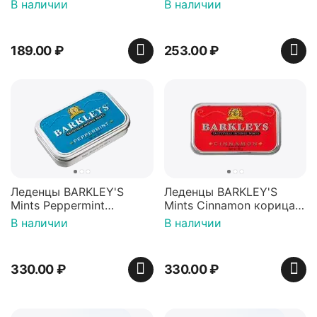
Красная банка 42 г,
игрушкой Ваки Манки
В наличии
В наличии
Пакистан
12г, Китай
189.00
₽
253.00
₽
Леденцы BARKLEY'S
Леденцы BARKLEY'S
Mints Peppermint
Mints Cinnamon корица
перечная мята 50г,
50г, Нидерланды
В наличии
В наличии
Нидерланды
330.00
₽
330.00
₽