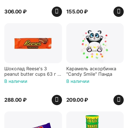
306.00
₽
155.00
₽
Шоколад Reese's 3
Карамель аскорбинка
peanut butter cups 63 г с
"Candy Smile" Панда
арахисовой пастой
В наличии
В наличии
288.00
₽
209.00
₽