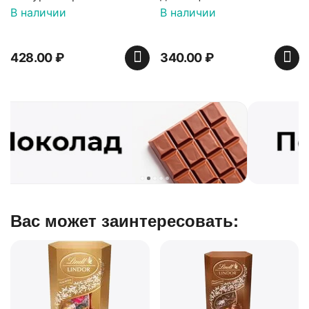
ванили декорированный
В наличии
В наличии
900 гр*4 (телевизор)
428.00
₽
340.00
₽
Вас может заинтересовать: