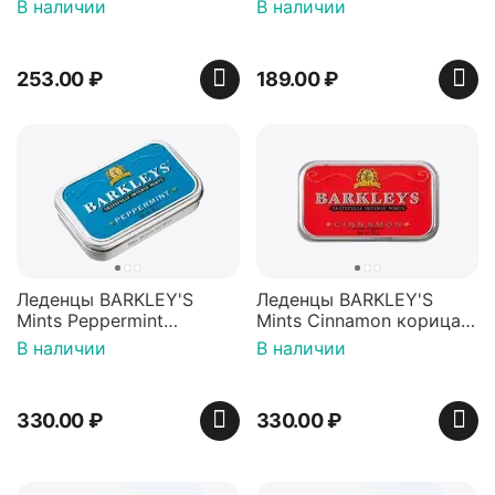
игрушкой Ваки Манки
Красная банка 42 г,
В наличии
В наличии
12г, Китай
Пакистан
253.00
₽
189.00
₽
Леденцы BARKLEY'S
Леденцы BARKLEY'S
Mints Peppermint
Mints Cinnamon корица
перечная мята 50г,
50г, Нидерланды
В наличии
В наличии
Нидерланды
330.00
₽
330.00
₽