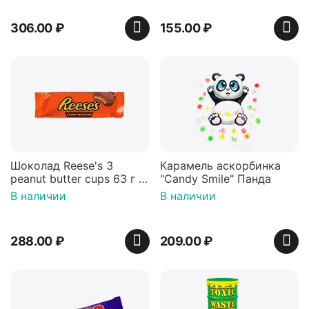
306.00
₽
155.00
₽
Шоколад Reese's 3
Карамель аскорбинка
peanut butter cups 63 г с
"Candy Smile" Панда
арахисовой пастой
В наличии
В наличии
288.00
₽
209.00
₽