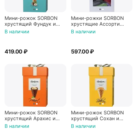
Мини-рожок SORBON
Мини-рожки SORBON
хрустящий Фундук и
хрустящие Ассорти
воздушные зёрна 200г
350г
В наличии
В наличии
419.00
₽
597.00
₽
Мини-рожок SORBON
Мини-рожок SORBON
хрустящий Арахис и
хрустящий Сохан и
воздушные зёрна 200г
воздушные зёрна 200г
В наличии
В наличии