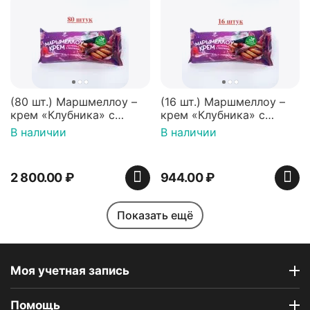
(80 шт.) Маршмеллоу –
(16 шт.) Маршмеллоу –
крем «Клубника» с
крем «Клубника» с
палочками (ТМ
палочками (ТМ
В наличии
В наличии
«Зефирный Лео»)
«Зефирный Лео»)
2 800.00
₽
944.00
₽
Показать ещё
Моя учетная запись
Помощь