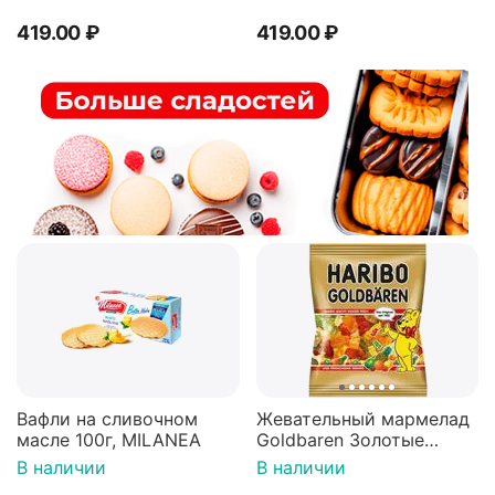
419.00
₽
419.00
₽
Вафли на сливочном
Жевательный мармелад
масле 100г, MILANEA
Goldbaren Золотые
мишки 100г, Германия
В наличии
В наличии