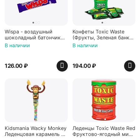
Wispa - воздушный
Конфеты Toxic Waste
шоколадный батончик
(Фрукты, Зеленая банка,
36 гр
42 гр).
В наличии
В наличии
126.00
₽
194.00
₽
Kidsmania Wacky Monkey
Леденцы Toxic Waste Red
Леденцовая карамель с
Фруктово-ягодный микс