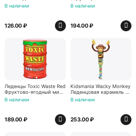
36 гр
42 гр).
В наличии
В наличии
126.00
₽
194.00
₽
Леденцы Toxic Waste Red
Kidsmania Wacky Monkey
Фруктово-ягодный микс
Леденцовая карамель с
Красная банка 42 г,
игрушкой Ваки Манки
В наличии
В наличии
Пакистан
12г, Китай
189.00
₽
253.00
₽