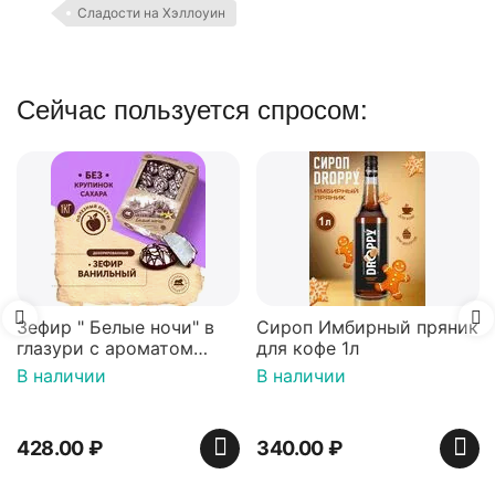
Сладости на Хэллоуин
Сейчас пользуется спросом:
Зефир " Белые ночи" в
Сироп Имбирный пряник
глазури с ароматом
для кофе 1л
ванили декорированный
В наличии
В наличии
900 гр*4 (телевизор)
428.00
₽
340.00
₽