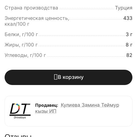
Страна производства
Турция
Энергетическая ценность,
433
ккал/100 г
Белки, г/100 г
3 г
Жиры, г/100 г
8 г
Углеводы, г/100 г
82
В корзину
Кулиева Замина Теймур
Продавец:
кызы ИП
Отзывы