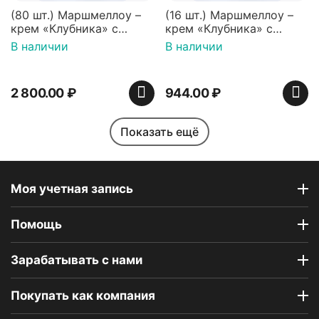
(80 шт.) Маршмеллоу –
(16 шт.) Маршмеллоу –
крем «Клубника» с
крем «Клубника» с
палочками (ТМ
палочками (ТМ
В наличии
В наличии
«Зефирный Лео»)
«Зефирный Лео»)
2 800.00
₽
944.00
₽
Показать ещё
Моя учетная запись
Помощь
Индийская сладость
Набор пирожных
Haldirams Соан кейк
картошка (пирожные
Зарабатывать с нами
(Soan cake), 250 г
ассорти), 6 шт
В наличии
В наличии
Покупать как компания
642.00
₽
1 890.00
₽