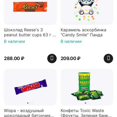
Шоколад Reese's 3
Карамель аскорбинка
peanut butter cups 63 г с
"Candy Smile" Панда
арахисовой пастой
В наличии
В наличии
288.00
₽
209.00
₽
Wispa - воздушный
Конфеты Toxic Waste
шоколадный батончик
(Фрукты, Зеленая банка,