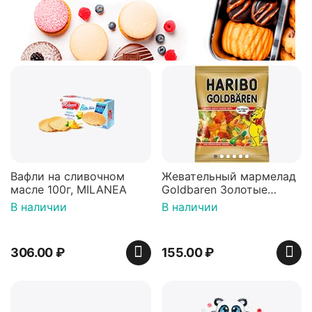
Вафли на сливочном
Жевательный мармелад
масле 100г, MILANEA
Goldbaren Золотые
мишки 100г, Германия
В наличии
В наличии
306.00
₽
155.00
₽