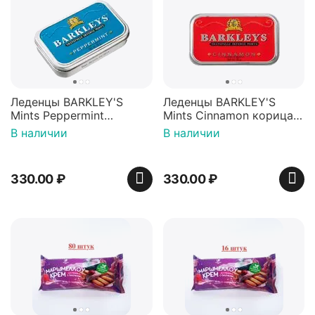
Леденцы BARKLEY'S
Леденцы BARKLEY'S
Mints Peppermint
Mints Cinnamon корица
перечная мята 50г,
50г, Нидерланды
В наличии
В наличии
Нидерланды
330.00
₽
330.00
₽