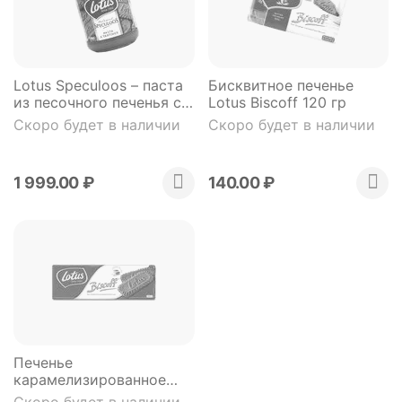
Lotus Speculoos – паста
Бисквитное печенье
из песочного печенья со
Lotus Biscoff 120 гр
сливочным маслом 400
Скоро будет в наличии
Скоро будет в наличии
гр
1 999.00
₽
140.00
₽
Печенье
карамелизированное
Lotus 250 гр
Скоро будет в наличии