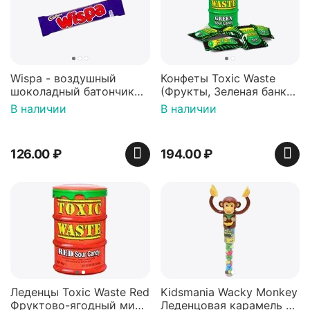
Wispa - воздушный
Конфеты Toxic Waste
шоколадный батончик
(Фрукты, Зеленая банка,
36 гр
42 гр).
В наличии
В наличии
126.00
₽
194.00
₽
Леденцы Toxic Waste Red
Kidsmania Wacky Monkey
Фруктово-ягодный микс
Леденцовая карамель с