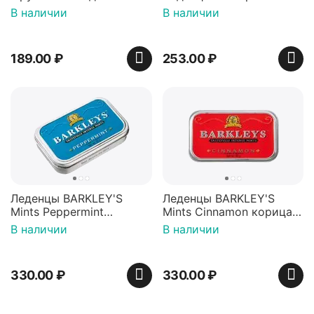
Красная банка 42 г,
игрушкой Ваки Манки
В наличии
В наличии
Пакистан
12г, Китай
189.00
₽
253.00
₽
Леденцы BARKLEY'S
Леденцы BARKLEY'S
Mints Peppermint
Mints Cinnamon корица
перечная мята 50г,
50г, Нидерланды
В наличии
В наличии
Нидерланды
330.00
₽
330.00
₽