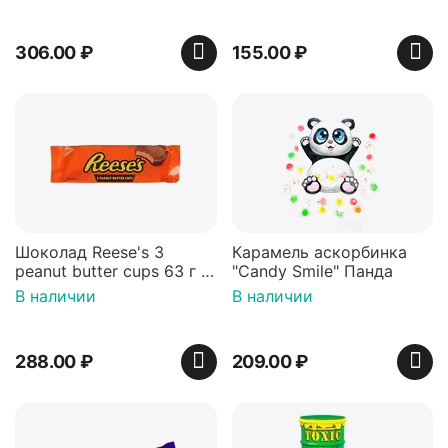
306.00
₽
155.00
₽
Шоколад Reese's 3
Карамель аскорбинка
peanut butter cups 63 г с
"Candy Smile" Панда
арахисовой пастой
В наличии
В наличии
288.00
₽
209.00
₽