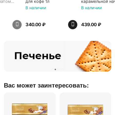
для кофе 1л
карамельной начинкой
16 шт по 36 г ТМ Яшкино
В наличии
В наличии
340.00
₽
439.00
₽
Вас может заинтересовать: