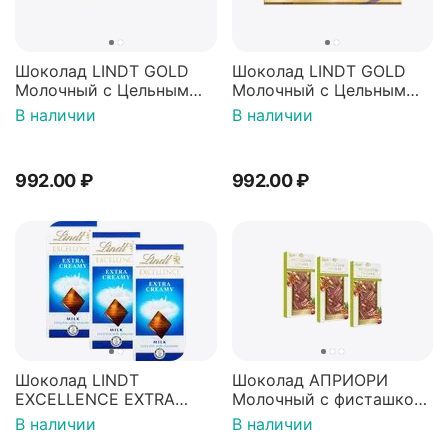
Шоколад LINDT GOLD
Шоколад LINDT GOLD
Молочный с Цельным
Молочный с Цельным
Миндалем 300г
Фундуком 300г
В наличии
В наличии
(Франция)
(Франция)
992.00
₽
992.00
₽
Шоколад LINDT
Шоколад АПРИОРИ
EXCELLENCE EXTRA
Молочный с фисташкой,
CREAMY молочный
пеканом и брусникой
В наличии
В наличии
сливочный (Франция)
100г*3штуки