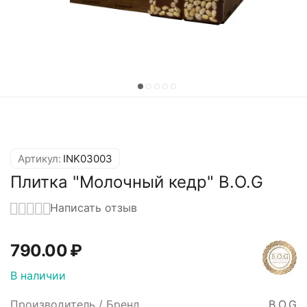
Артикул:
INK03003
Плитка "Молочный кедр" B.O.G
Написать отзыв
790.00
₽
В наличии
Производитель / Бренд
B.O.G