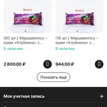
(80 шт.) Маршмеллоу –
(16 шт.) Маршмеллоу –
крем «Клубника» с
крем «Клубника» с
палочками (ТМ
палочками (ТМ
В наличии
В наличии
«Зефирный Лео»)
«Зефирный Лео»)
2 800.00
₽
944.00
₽
Показать ещё
Моя учетная запись