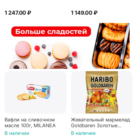
100г 3штуки
1 247.00
₽
1 149.00
₽
Вафли на сливочном
Жевательный мармелад
масле 100г, MILANEA
Goldbaren Золотые
мишки 100г, Германия
В наличии
В наличии