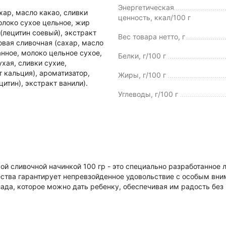
Энергетическая
ар, масло какао, сливки
ценность, ккал/100 г
молоко сухое цельное, жир
(лецитин соевый), экстракт
Вес товара нетто, г
овая сливочная (сахар, масло
нное, молоко цельное сухое,
Белки, г/100 г
хая, сливки сухие,
т кальция), ароматизатор,
Жиры, г/100 г
итин), экстракт ванили).
Углеводы, г/100 г
вой сливочной начинкой 100 гр - это специально разработанное 
чества гарантирует непревзойденное удовольствие с особым вн
да, которое можно дать ребенку, обеспечивая им радость без 