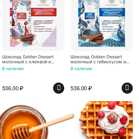
Шоколад Golden Dessert
Шоколад Golden Dessert
молочный с клюквой и
молочный с гибискусом и
гибискусом (КОТИКИ) 100г
карамельной крошкой (ЖАР
В наличии
В наличии
ПТИЦА) 100г
536.00
₽
536.00
₽