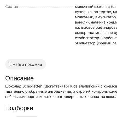
Состав
молочный шоколад (сах
сухие, какао тертое, 
молочный, эмульгатор 
ванили), начинка крем
пальмовое рафинирова
сыворотка молочная су
стабилизатор (карбона
эмульгатор (соевый лец
Найти похожие
Описание
Шоколад Schogetten (Шогеттен) For Kids альпийский с кремо
тщательно отобранные ингредиенты, а строгий контроль ка
небольшим порциям легко контролировать количество шокола
Подборки