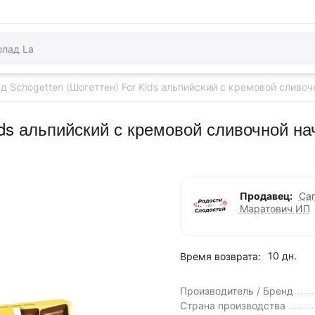
 Schogetten (Шогеттен) For Kids альпийский с кремовой сливоч
ds альпийский с кремовой сливочной на
Продавец:
Са
Маратович ИП
10 дн.
Время возврата:
Производитель / Бренд
Страна производства