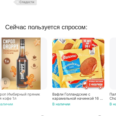
Сладости
Сейчас пользуется спросом:
Вафли Голландские с
Палочки бисквитные Pocky
карамельной начинкой 16 шт
Choco Banana 25гр
по 36 г ТМ Яшкино
В наличии
В наличии