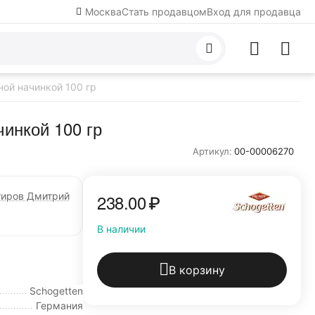
Москва
Стать продавцом
Вход для продавца
ной начинкой 100 гр
чинкой 100 гр
Артикул:
00-00006270
гиров Дмитрий
238.00
₽
В наличии
В корзину
Schogetten
Германия