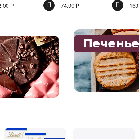
74.00
₽
163.00
₽