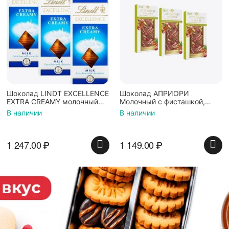
Шоколад LINDT EXCELLENCE
Шоколад АПРИОРИ
EXTRA CREAMY молочный
Молочный с фисташкой,
сливочный (Франция) 100г
пеканом и брусникой
В наличии
В наличии
3штуки
100г*3штуки
1 247.00
₽
1 149.00
₽