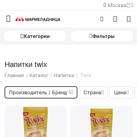
Москва
Категории
Фильтры
Напитки twix
Главная
/
Каталог
/
Напитки
/
Twix
Производитель / Бренд
1
Страна
Цена